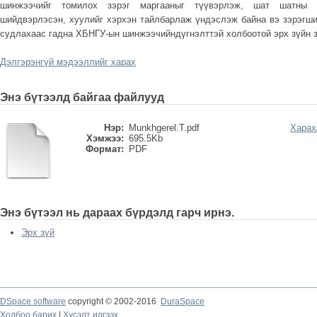
шинжээчийг томилох зэрэг маргааныг түүвэрлэж, шат шатны ш
шийдвэрлэсэн, хуулийг хэрхэн тайлбарлаж үндэслэж байна вэ зэрэгши
судлахаас гадна ХБНГУ-ын шинжээчийндүгнэлттэй холбоотой эрх зүйн з
Дэлгэрэнгүй мэдээллийг харах
Энэ бүтээлд байгаа файлууд
Нэр:
Munkhgerel.T.pdf
Харах
Хэмжээ:
695.5Kb
Формат:
PDF
Энэ бүтээл нь дараах бүрдэлд гарч ирнэ.
Эрх зүй
DSpace software
copyright © 2002-2016
DuraSpace
Холбоо барих
|
Хүсэлт илгээх