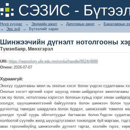
Шинжээчийн дүгнэлт нотолгооны хэр
СЭЗИС - Бүтээл
Нүүр хуудас
→
Эрдмийн ажил
→
Дипломын ажил
→
Бакалаврын зэ
→
Эрх зүй
→
Бүтээлийг харах
Шинжээчийн дүгнэлт нотолгооны хэр
Түмэнбаяр, Мөнхгэрэл
URI:
https://repository.ufe.edu.mn/xmlui/handle/8524/4898
Огноо:
2026-07-07
Хураангуй:
Энэхүү судалгааны ажил нь онолын хэсэг болон үндсэн судалгааны хэс
Онолын хэсэгт иргэний хэрэг шүүхэд хянан шийдвэрлэх ажиллагааны 
гэж юу болох, нотолгооны хэрэгсэл болохын хувьд хэрэг хянан шийдвэ
эзэлдэг, шүүхшинжилгээний байгууллага болон шинжээч болон түү
дүгнэлтэд тавигдах шаардлага болон бүрдэл, шинжээчийг томилох ма
үнэлдэг тухай суурь ойлголтуудыг багтаасан болно.Үндсэн судалга
холбоотой сүүлийн жилд шүүхэдтүгээмэл тохиолдож буй маргаан, тэдг
авах гэрээнийзүйлд шинжээчийн дүгнэлт гаргах, зээлийн гэрээ, хөрө