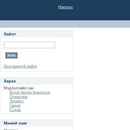
Нэвтрэх
Хайлт
Дэлгэрэнгүй хайлт
Харах
Мэдээллийн сан
Бүлэг болон бүрдлүүд
Огноогоор
Зохиогч
Гарчиг
Сэдэв
Миний хаяг