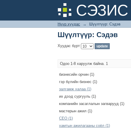
Шүүлтүүр: Сэдэв
СЭЗИС 
Нүүр хуудас
→
Шүүлтүүр: Сэдэв
Шүүлтүүр: Сэдэв
Хуудас бүрт:
Одоо 1-8 харуулж байна. 1
бизнесийн орчин (1)
гэр бүлийн бизнес (1)
залгамж халаа (1)
их дээд сургууль (1)
компанийн засаглалын загварууд (1)
мастерын ажил (1)
СЕО (1)
хамтын ажилагааны соёл (1)