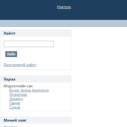
Нэвтрэх
Хайлт
Дэлгэрэнгүй хайлт
Харах
Мэдээллийн сан
Бүлэг болон бүрдлүүд
Огноогоор
Зохиогч
Гарчиг
Сэдэв
Миний хаяг