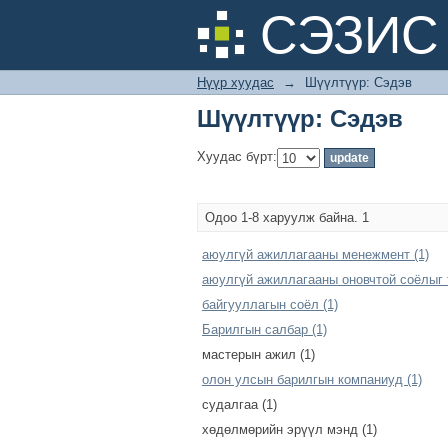
Шүүлтүүр: Сэдэв
СЭЗИС 
Нүүр хуудас
→
Шүүлтүүр: Сэдэв
Шүүлтүүр: Сэдэв
Хуудас бүрт:
Одоо 1-8 харуулж байна. 1
аюулгүй ажиллагааны менежмент (1)
аюулгүй ажиллагааны оновчтой соёлыг 
байгууллагын соёл (1)
Барилгын салбар (1)
мастерын ажил (1)
олон улсын барилгын компаниуд (1)
судалгаа (1)
хөдөлмөрийн эрүүл мэнд (1)