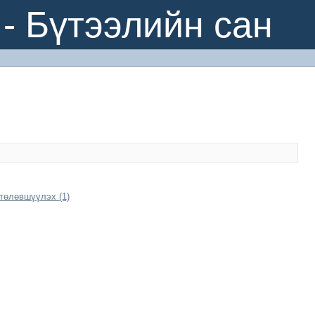
- Бүтээлийн сан
төлөвшүүлэх (1)