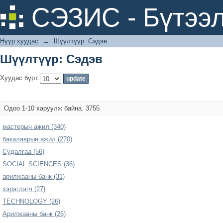
Шүүлтүүр: Сэдэв
СЭЗИС - Бүтээл
Нүүр хуудас
→
Шүүлтүүр: Сэдэв
Шүүлтүүр: Сэдэв
Хуудас бүрт:
Одоо 1-10 харуулж байна. 3755
мастерын ажил (340)
бакалаврын ажил (270)
Судалгаа (56)
SOCIAL SCIENCES (36)
арилжааны банк (31)
хэрэглэгч (27)
TECHNOLOGY (26)
Арилжааны банк (26)