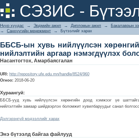
ББСБ-ын хувь нийлүүлсэн хөрөнгий
СЭЗИС - Бүтээл
нэмэгдүүлэх боломж
Нүүр хуудас
→
Эрдмийн ажил
→
Дипломын ажил
→
Бакалаврын зэ
→
Санхүүгийн менежмент
→
Бүтээлийг харах
ББСБ-ын хувь нийлүүлсэн хөрөнгийн
нийлэлтийн аргаар нэмэгдүүлэх бол
Насантогтох, Амарбаясгалан
URI:
http://repository.ufe.edu.mn/handle/8524/960
Огноо:
2018-06-20
Хураангуй:
ББСБ-ууд хувь нийлүүлсэн хөрөнгийн доод хэмжээг үе шаттайга
нийлэлтийн замаар шийдвэрлэх боломжит хувилбаруудыг санал болгосо
Дэлгэрэнгүй мэдээллийг харах
Энэ бүтээлд байгаа файлууд