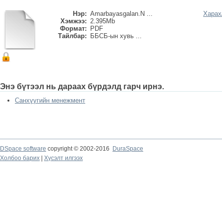
Нэр:
Amarbayasgalan.N ...
Харах
Хэмжээ:
2.395Mb
Формат:
PDF
Тайлбар:
ББСБ-ын хувь ...
Энэ бүтээл нь дараах бүрдэлд гарч ирнэ.
Санхүүгийн менежмент
DSpace software
copyright © 2002-2016
DuraSpace
Холбоо барих
|
Хүсэлт илгээх