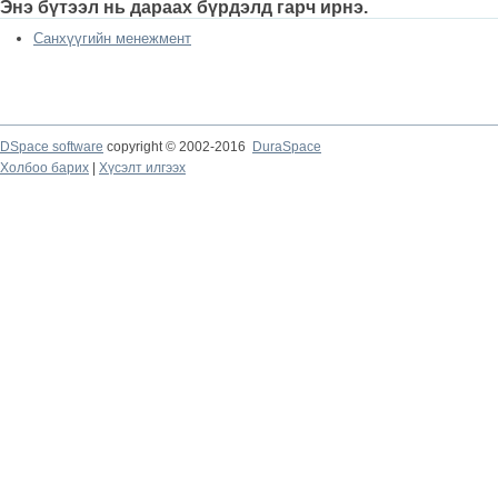
Энэ бүтээл нь дараах бүрдэлд гарч ирнэ.
Санхүүгийн менежмент
DSpace software
copyright © 2002-2016
DuraSpace
Холбоо барих
|
Хүсэлт илгээх