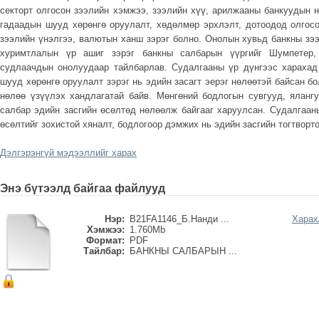
секторт олгосон зээлийн хэмжээ, зээлийн хүү, арилжааны банкуудын н
гадаадын шууд хөрөнгө оруулалт, хөдөлмөр эрхлэлт, дотоодод олгосо
зээлийн үнэлгээ, валютын ханш зэрэг болно. Онолын хувьд банкны зээ
хуримтлалын үр ашиг зэрэг банкны салбарын үүргийг Шумпетер,
судлаачдын онолуудаар тайлбарлав. Судалгааны үр дүнгээс харахад
шууд хөрөнгө оруулалт зэрэг нь эдийн засагт эерэг нөлөөтэй байсан бо
нөлөө үзүүлэх хандлагатай байв. Мөнгөний бодлогын сувгууд, яланг
салбар эдийн засгийн өсөлтөд нөлөөлж байгааг харуулсан. Судалгаан
өсөлтийг зохистой хяналт, бодлогоор дэмжих нь эдийн засгийн тогтворт
Дэлгэрэнгүй мэдээллийг харах
Энэ бүтээлд байгаа файлууд
Нэр:
B21FA1146_Б.Нанди ...
Харах
Хэмжээ:
1.760Mb
Формат:
PDF
Тайлбар:
БАНКНЫ САЛБАРЫН ...