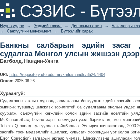
Банкны салбарын эдийн засаг да
СЭЗИС - Бүтээл
жишээн дээр
Нүүр хуудас
→
Эрдмийн ажил
→
Дипломын ажил
→
Бакалаврын зэ
→
Санхүүгийн менежмент
→
Бүтээлийг харах
Банкны салбарын эдийн засаг 
судалгаа Монгол улсын жишээн дээр
Батболд, Нандин-Уянга
URI:
https://repository.ufe.edu.mn/xmlui/handle/8524/4404
Огноо:
2025-06-26
Хураангуй:
Судалгааны ажлын хүрээнд арилжааны банкуудын эдийн засгийн өсө
эмпирик түвшинд шинжлэх зорилготой ба судалгааны онолын үндэс н
суурилж, санхүүгийн хөгжлийн болон эдийн засгийн өсөлтийн уялда
McKinnon-Shaw, Levine зэрэг онолчдын үзэл баримтлал, мөн мөнгөн
Tobin’s Q онолд тулгуурлан тайлбарлав. Эмпирик шинжилгээнд 2000-
засгийн тоон мэдээллийг ашиглаж, хувьсагч хоорондын урт болон боги
Error Correction) загварын аргаар үнэлэв. Шинжилгээнд ашигласан го