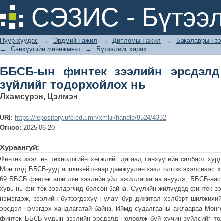
ББСБ-ын финтек зээлийн эрсдэлд нө
СЭЗИС - Бүтээл
Нүүр хуудас
→
Эрдмийн ажил
→
Дипломын ажил
→
Бакалаврын зэ
→
Санхүүгийн менежмент
→
Бүтээлийг харах
ББСБ-ын финтек зээлийн эрсдэлд
зүйлийг тодорхойлох нь
Лхамсүрэн, Цэлмэн
URI:
https://repository.ufe.edu.mn/xmlui/handle/8524/4332
Огноо:
2025-06-20
Хураангуй:
Финтек зээл нь технологийн хөгжлийг дагаад санхүүгийн салбарт хур
Монголд ББСБ-ууд аппликейшнаар дамжуулан зээл олгож эхэлснээс хо
69 ББСБ финтек ашиглан зээлийн үйл ажиллагаагаа явуулж, ББСБ-аас 
хувь нь финтек зээлдэгчид болсон байна. Сүүлийн жилүүдэд финтек зэ
нэмэгдэж, зээлийн бүтээгдэхүүн улам бүр дижитал хэлбэрт шилжихий
эрсдэл нэмэгдэх хандлагатай байна. Иймд судалгааны ажлаараа Монг
финтек ББСБ-уудын зээлийн эрсдэлд нөлөөлж буй хүчин зүйлсийг то