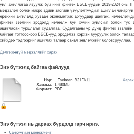
үйл ажиллагаа явуулж буй нийт финтек ББСБ-уудын 2019-2024 оны II
мэдээлэл болон макро эдийн засгийн үзүүлэлтүүдийг ашиглан чанаргүй 
ерөнхий ангилалд хуваан эконометрик аргуудаар шалгаж, нөлөөлөгчди
финтек зээлийн эрсдэлд нөлөөлж буй хүчин зүйлсийг болон тус э
ашигласан туршлагыг судаллаа. Судалгааны үр дүнд финтек зээлийн
байгааг тогтоосноор ББСБ-ууд эрсдэлээ хэрхэн бууруулж болох талаар
хийхдээ тэдгээрийг ашиглах талаар санал зөвлөмжийг боловсрууллаа.
Дэлгэрэнгүй мэдээллийг харах
Энэ бүтээлд байгаа файлууд
Нэр:
L.Tselmen_B21FA11 ...
Харах
Хэмжээ:
1.480Mb
Формат:
PDF
Энэ бүтээл нь дараах бүрдэлд гарч ирнэ.
Санхүүгийн менежмент