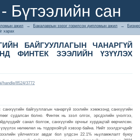
ГИЙН БАЙГУУЛЛАГЫН ЧАНАРГҮЙ 
- Бүтээлийн сан
ЗҮҮЛЭХ НӨЛӨӨЛӨЛ
ломын ажил
→
Бакалаврын зэрэг горилсон дипломын ажил
→
Бизне
г харах
ГИЙН БАЙГУУЛЛАГЫН ЧАНАРГҮЙ
НД ФИНТЕК ЗЭЭЛИЙН ҮЗҮҮЛЭХ
ui/handle/8524/3772
 санхүүгийн байгууллагын чанаргүй зээлийн хэмжээнд санхүүгийн
лөөг судалсан болно. Финтек нь зээл олгох, эрсдэлийн үнэлгээ,
ийдлүүдийг санал болгож, санхүүгийн орчныг хурдацтай өөрчилсөн.
үзүүлэх нөлөөлөл нь тодорхойгүй хэвээр байна. Нийт зээлдэгчдийг
 зээлийн үйлчилгээг авдаг бол үлдсэн 22.1% ньуламжлалт буюу