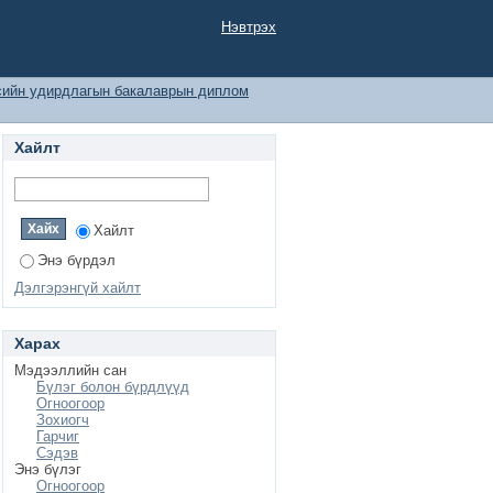
ЗЭЭЛИЙН ХЭМЖЭЭНД
Нэвтрэх
сийн удирдлагын бакалаврын диплом
Хайлт
Хайлт
Энэ бүрдэл
Дэлгэрэнгүй хайлт
Харах
Мэдээллийн сан
Бүлэг болон бүрдлүүд
Огноогоор
Зохиогч
Гарчиг
Сэдэв
Энэ бүлэг
Огноогоор