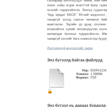
салбараар үйлчлүүлдэг байна. Мөн бан
оноос хойш огцом өсөлттэй буюу гурв
эсэхийг тодорхойлсон. Энэхүү судалга
“Ард кредит ББСБ” ХК-ний мэдээлэл 
чанаргүй зээлд хэрхэн нөлөөлж байг
ашигласан. Эцсийн үр дүнд зээлжих 
илэрхийлэх хувийг боловсруулан зээл
нөлөөлдөг болохыг тодорхойлсон. Мө
чанаргүй зээлийг бага хэмжээгээр бууру
Дэлгэрэнгүй мэдээллийг харах
Энэ бүтээлд байгаа файлууд
Нэр:
B20FA1134_
Хэмжээ:
1.586Mb
Формат:
PDF
Энэ бүтээл нь дараах бүрдэлд 