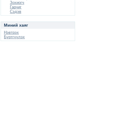
Зохиогч
Гарчиг
Сэдэв
Миний хаяг
Нэвтрэх
Бүртгүүлэх