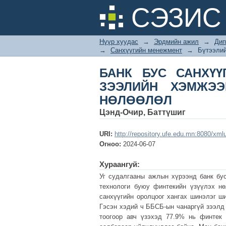
БАНК БУС САНХҮҮ
СЭЗИС 
ФИНТЕК ЗЭЭЛИЙН Ү
Нүүр хуудас
→
Эрдмийн ажил
→
Дип
→
Санхүүгийн менежмент
→
Бүтээлий
БАНК БУС САНХҮҮ
ЗЭЭЛИЙН ХЭМЖЭЭ
НӨЛӨӨЛӨЛ
Цэнд-Очир, Баттүшиг
URI:
http://repository.ufe.edu.mn:8080/xml
Огноо:
2024-06-07
Хураангуй:
Уг судалгааны ажлын хүрээнд банк бус
технологи буюу финтекийн үзүүлэх нө
санхүүгийн оролцоог хангах шинэлэг ш
Гэсэн хэдий ч ББСБ-ын чанаргүй зээлд 
тоогоор авч үзэхэд 77.9% нь финтек