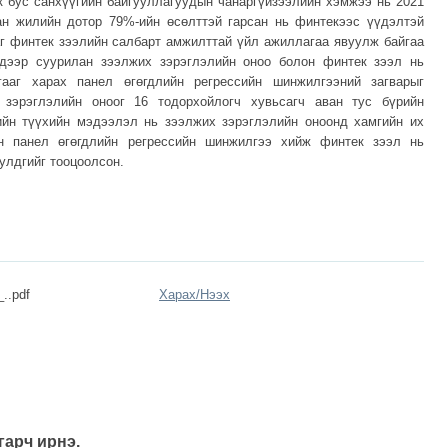
к бус санхүүгийн байгууллагуудын чанаргүйзээлийн хэмжээ нь 2021
ан жилийн дотор 79%-ийн өсөлттэй гарсан нь финтекээс үүдэлтэй
аг финтек зээлийн салбарт амжилттай үйл ажиллагаа явуулж байгаа
дээр суурилан зээлжих зэрэглэлийн оноо болон финтек зээл нь
ааг харах панел өгөгдлийн регрессийн шинжилгээний загварыг
зэрэглэлийн оноог 16 тодорхойлогч хувьсагч аван тус бүрийн
ийн түүхийн мэдээлэл нь зээлжих зэрэглэлийн оноонд хамгийн их
н панел өгөгдлийн регрессийн шинжилгээ хийж финтек зээл нь
улдгийг тооцоолсон.
..pdf
Харах/
Нээх
гарч ирнэ.