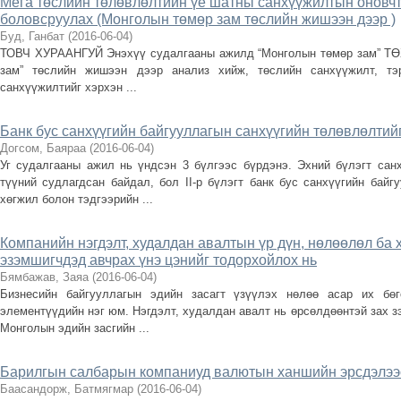
Мега төслийн төлөвлөлтийн үе шатны санхүүжилтын оновч
боловсруулах (Монголын төмөр зам төслийн жишээн дээр )
Буд, Ганбат
(
2016-06-04
)
ТОВЧ ХУРААНГУЙ Энэхүү судалгааны ажилд “Монголын төмөр зам” ТӨХ
зам” төслийн жишээн дээр анализ хийж, төслийн санхүүжилт, т
санхүүжилтийг хэрхэн ...
Банк бус санхүүгийн байгууллагын санхүүгийн төлөвлөлтий
Догсом, Баяраа
(
2016-06-04
)
Уг судалгааны ажил нь үндсэн 3 бүлгээс бүрдэнэ. Эхний бүлэгт санх
түүний судлагдсан байдал, бол II-р бүлэгт банк бус санхүүгийн байг
хөгжил болон тэдгээрийн ...
Компанийн нэгдэлт, худалдан авалтын үр дүн, нөлөөлөл ба 
эзэмшигчдэд авчрах үнэ цэнийг тодорхойлох нь
Бямбажав, Заяа
(
2016-06-04
)
Бизнесийн байгууллагын эдийн засагт үзүүлэх нөлөө асар их бөг
элементүүдийн нэг юм. Нэгдэлт, худалдан авалт нь өрсөлдөөнтэй зах з
Монголын эдийн засгийн ...
Барилгын салбарын компаниуд валютын ханшийн эрсдэлээ
Баасандорж, Батмягмар
(
2016-06-04
)