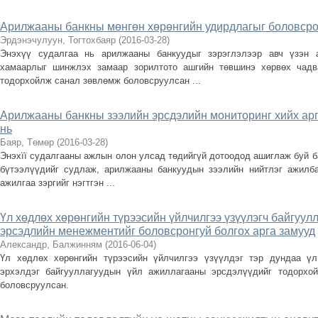
Арилжааны банкны мөнгөн хөрөнгийн удирдлагыг боловсро
Эрдэнэчулуун, Тогтохбаяр
(
2016-03-28
)
Энэхүү судалгаа нь арилжааны банкуудыг зэрэглэлээр авч үзэн 
хамаарлыг шинжлэх замаар зорилтото ашгийн төвшинэ хөрвөх чадв
тодорхойлж санал зөвлөмж боловсруулсан ...
Арилжааны банкны зээлийн эрсдэлийн мониторинг хийх арг
нь
Баяр, Төмөр
(
2016-03-28
)
Энэхїї судалгааны ажлын олон улсад төдийгүй дотоодод ашиглаж буй ба
бүтээлүүдийг судлаж, арилжааны банкуудын зээлийн нийтлэг ажилба
ажилгаа зэргийг нэгтгэн ...
Үл хөдлөх хөрөнгийн түрээсийн үйлчилгээ үзүүлэгч байгуу
эрсэдлийн менежментийг боловсронгуй болгох арга замууд
Александр, Балжинням
(
2016-06-04
)
Үл хөдлөх хөрөнгийн түрээсийн үйлчилгээ үзүүлдэг тэр дундаа үл
эрхэлдэг байгууллагуудын үйл ажиллагааны эрсдэлүүдийг тодорхо
боловсруулсан.