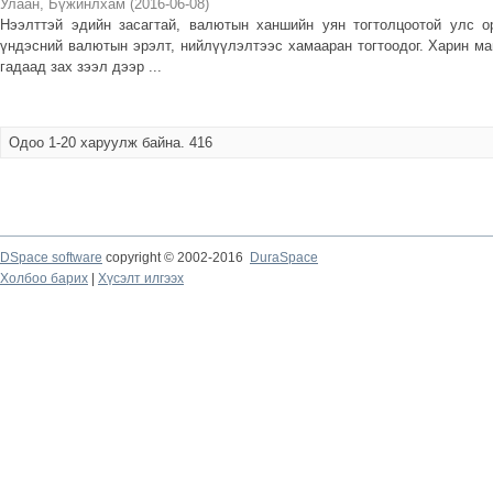
Улаан, Бүжинлхам
(
2016-06-08
)
Нээлттэй эдийн засагтай, валютын ханшийн уян тогтолцоотой улс 
үндэсний валютын эрэлт, нийлүүлэлтээс хамааран тогтоодог. Харин ма
гадаад зах зээл дээр ...
Одоо 1-20 харуулж байна. 416
DSpace software
copyright © 2002-2016
DuraSpace
Холбоо барих
|
Хүсэлт илгээх