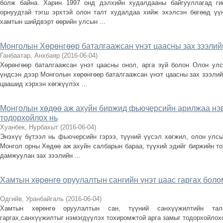
болж байна. Харин 1997 онд дэлхийн худалдааны байгууллагад ги
орнуудтай тэгш эрхтэй олон талт худалдаа хийж эхэлсэн бөгөөд үү
хамтын шийдвэрт өөрийн улсын ...
Монголын Хөрөнгөөр баталгаажсан үнэт цаасны зах зээлийг
Ганбаатар, Анхбаяр
(
2016-06-04
)
Хөрөнгөөр баталгаажсан үнэт цаасны онол, арга зүй болон Олон ул
үндсэн дээр Монголын хөрөнгөөр баталгаажсан үнэт цаасны зах зээлий
цаашид хэрхэн хөгжүүлэх ...
Монголын хөдөө аж ахуйн биржид фьючерсийн арилжаа нэ
тодорхойлох нь
Хуанбек, Нурбахыт
(
2016-06-04
)
Энэхүү бүтээл нь фьючерсийн гэрээ, түүний үүсэл хөгжил, олон улс
Монгол орны Хөдөө аж ахуйн салбарын бараа, түүхий эдийг биржийн т
дамжуулан зах зээлийн ...
Хамтын хөрөнгө оруулалтын сангийн үнэт цаас гаргах бол
Одгийв, Уранбайгаль
(
2016-06-04
)
Хамтын хөрөнгө оруулалтын сан, түүний санхүүжилтийн та
гаргах,санхүүжилтыг нэмэгдүүлэх тохиромжтой арга замыг тодорхойлох