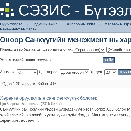
Оноор Санхүүгийн менежмент нь ха
СЭЗИС - Бүтээл
Нүүр хуудас
→
Эрдмийн ажил
→
Дипломын ажил
→
Мастерын зэрэ
менежмент нь харах
Оноор Санхүүгийн менежмент нь ха
Индекс дээр байгаа цэг дээр шууд очих:
Эсвэл жилийг шивж оруулах:
Ангилах:
Дэс дараа:
Үр дүн:
Одоо 1-20 харуулж байна. 416
Хөрөнгө оруулалтын санг хөгжүүлэх боломж
Цогбадрал, Болормаа
(
2015-05-07
)
Санхүүгийн зах зээлийн үндсэн бүрэлдэхүүн хэсэг болох ХЗЗ болон М
эдийн засгийн хөгжлийн чухал хүчин зүйл болдог. Монгол улсын хувьд
хөрөнгийн зах зээл ...