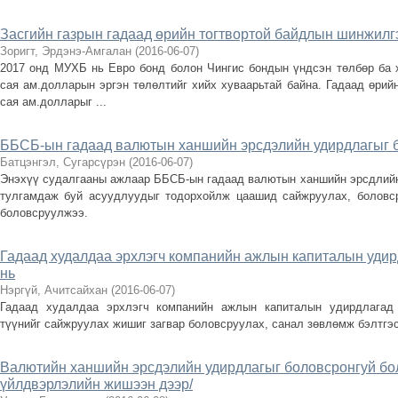
Засгийн газрын гадаад өрийн тогтвортой байдлын шинжилг
Зоригт, Эрдэнэ-Амгалан
(
2016-06-07
)
2017 онд МУХБ нь Евро бонд болон Чингис бондын үндсэн төлбөр ба х
сая ам.долларын эргэн төлөлтийг хийх хуваарьтай байна. Гадаад өрийн
сая ам.долларыг ...
ББСБ-ын гадаад валютын ханшийн эрсдэлийн удирдлагыг б
Батцэнгэл, Сугарсүрэн
(
2016-06-07
)
Энэхүү судалгааны ажлаар ББСБ-ын гадаад валютын ханшийн эрсдлийн
тулгамдаж буй асуудлуудыг тодорхойлж цаашид сайжруулах, боловср
боловсруулжээ.
Гадаад худалдаа эрхлэгч компанийн ажлын капиталын удир
нь
Нэргүй, Ачитсайхан
(
2016-06-07
)
Гадаад худалдаа эрхлэгч компанийн ажлын капиталын удирдлагад 
түүнийг сайжруулах жишиг загвар боловсруулах, санал зөвлөмж бэлтгэс
Валютийн ханшийн эрсдэлийн удирдлагыг боловсронгуй бол
үйлдвэрлэлийн жишээн дээр/