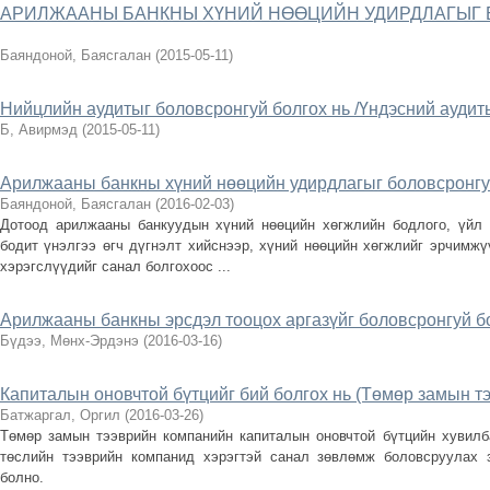
АРИЛЖААНЫ БАНКНЫ ХҮНИЙ НӨӨЦИЙН УДИРДЛАГЫГ 
Баяндоной, Баясгалан
(
2015-05-11
)
Нийцлийн аудитыг боловсронгуй болгох нь /Үндэсний аудит
Б, Авирмэд
(
2015-05-11
)
Арилжааны банкны хүний нөөцийн удирдлагыг боловсронгу
Баяндоной, Баясгалан
(
2016-02-03
)
Дотоод арилжааны банкуудын хүний нөөцийн хөгжлийн бодлого, үйл 
бодит үнэлгээ өгч дүгнэлт хийснээр, хүний нөөцийн хөгжлийг эрчимж
хэрэгслүүдийг санал болгохоос ...
Арилжааны банкны эрсдэл тооцох аргазүйг боловсронгуй б
Бүдээ, Мөнх-Эрдэнэ
(
2016-03-16
)
Капиталын оновчтой бүтцийг бий болгох нь (Төмөр замын т
Батжаргал, Оргил
(
2016-03-26
)
Төмөр замын тээврийн компанийн капиталын оновчтой бүтцийн хувилб
төслийн тээврийн компанид хэрэгтэй санал зөвлөмж боловсруулах з
болно.