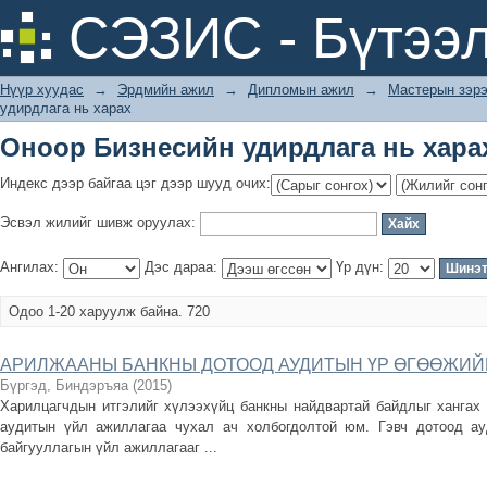
Оноор Бизнесийн удирдлага нь хара
СЭЗИС - Бүтээл
Нүүр хуудас
→
Эрдмийн ажил
→
Дипломын ажил
→
Мастерын зэрэ
удирдлага нь харах
Оноор Бизнесийн удирдлага нь хара
Индекс дээр байгаа цэг дээр шууд очих:
Эсвэл жилийг шивж оруулах:
Ангилах:
Дэс дараа:
Үр дүн:
Одоо 1-20 харуулж байна. 720
АРИЛЖААНЫ БАНКНЫ ДОТООД АУДИТЫН ҮР ӨГӨӨЖИЙ
Бүргэд, Биндэръяа
(
2015
)
Харилцагчдын итгэлийг хүлээхүйц банкны найдвартай байдлыг хангах
аудитын үйл ажиллагаа чухал ач холбогдолтой юм. Гэвч дотоод ау
байгууллагын үйл ажиллагааг ...