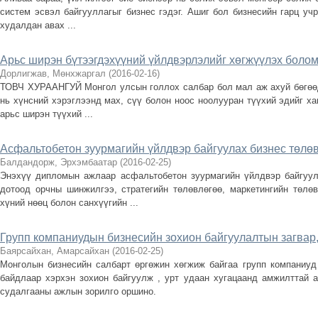
систем эсвэл байгууллагыг бизнес гэдэг. Ашиг бол бизнесийн гарц учр
худалдан авах ...
Арьс ширэн бүтээгдэхүүний үйлдвэрлэлийг хөгжүүлэх боломж
Дорлигжав, Мөнхжаргал
(
2016-02-16
)
ТОВЧ ХУРААНГУЙ Монгол улсын голлох салбар бол мал аж ахуй бөгөө
нь хүнсний хэрэглээнд мах, сүү болон ноос ноолууран түүхий эдийг ха
арьс ширэн түүхий ...
Асфальтобетон зуурмагийн үйлдвэр байгуулах бизнес төлө
Балдандорж, Эрхэмбаатар
(
2016-02-25
)
Энэхүү дипломын ажлаар асфальтобетон зуурмагийн үйлдвэр байгуул
дотоод орчны шинжилгээ, стратегийн төлөвлөгөө, маркетингийн төлөв
хүний нөөц болон санхүүгийн ...
Групп компаниудын бизнесийн зохион байгуулалтын загвар
Баярсайхан, Амарсайхан
(
2016-02-25
)
Монголын бизнесийн салбарт өргөжин хөгжиж байгаа групп компаниуд 
байдлаар хэрхэн зохион байгуулж , урт удаан хугацаанд амжилттай 
судалгааны ажлын зорилго оршино.