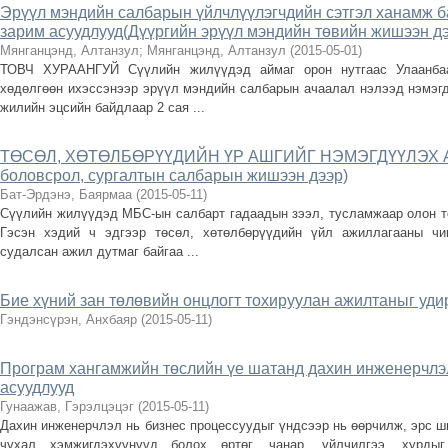
Эрүүл мэндийн салбарын үйлчлүүлэгчдийн сэтгэл ханамж б
зарим асуудлууд(Дүүргийн эрүүл мэндийн төвийн жишээн дэ
Мянганцэнд, Алтанзул
;
Мянганцэнд, Алтанзул
(
2015-05-01
)
ТОВЧ ХУРААНГУЙ Сүүлийн жилүүдэд аймаг орон нутгаас Улаанба
хөдөлгөөн ихэссэнээр эрүүл мэндийн салбарын ачаалал нэлээд нэмэгд
жилийн эцсийн байдлаар 2 сая ...
ТӨСӨЛ, ХӨТӨЛБӨРҮҮДИЙН ҮР АШГИЙГ НЭМЭГДҮҮЛЭХ АР
боловсрол, сургалтын салбарын жишээн дээр)
Бат-Эрдэнэ, Баярмаа
(
2015-05-11
)
Сүүлийн жилүүдэд МБС-ын салбарт гадаадын зээл, тусламжаар олон тө
Гэсэн хэдий ч эдгээр төсөл, хөтөлбөрүүдийн үйл ажиллагааны чи
судалсан ажил дутмаг байгаа ...
Бие хүний зан төлөвийн онцлогт тохируулан ажилтаныг уди
Гэндэнсүрэн, Анхбаяр
(
2015-05-11
)
Програм хангамжийн төслийн үе шатанд дахин инженерчлэл
асуудлууд
Гунаажав, Гэрэлцэцэг
(
2015-05-11
)
Дахин инженерчлэл нь бизнес процессуудыг үндсээр нь өөрчилж, эрс ш
чухал хэмжигдэхүүнүүд болох өртөг, чанар, үйлчилгээ, хурд