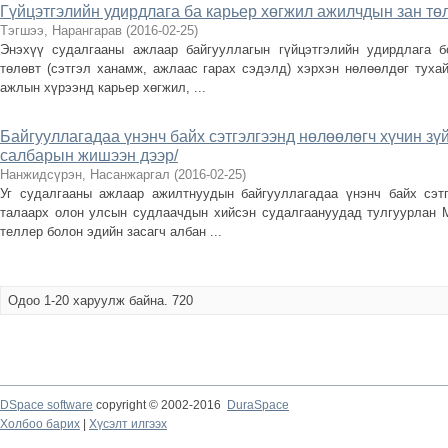
Гүйцэтгэлийн удирдлага ба карьер хөгжил ажилчдын зан тө
Тэгшээ, Нарангарав
(
2016-02-25
)
Энэхүү судалгааны ажлаар байгууллагын гүйцэтгэлийн удирдлага 
төлөвт (сэтгэл ханамж, ажлаас гарах сэдэлд) хэрхэн нөлөөлдөг туха
ажлын хүрээнд карьер хөгжил, ...
Байгууллагадаа үнэнч байх сэтгэлгээнд нөлөөлөгч хүчин з
салбарын жишээн дээр/
Нанжидсүрэн, Насанжаргал
(
2016-02-25
)
Уг судалгааны ажлаар ажилтнуудын байгууллагадаа үнэнч байх сэтг
талаарх олон улсын судлаачдын хийсэн судалгаануудад тулгуурлан 
теллер болон эдийн засагч албан ...
Одоо 1-20 харуулж байна. 720
DSpace software
copyright © 2002-2016
DuraSpace
Холбоо барих
|
Хүсэлт илгээх