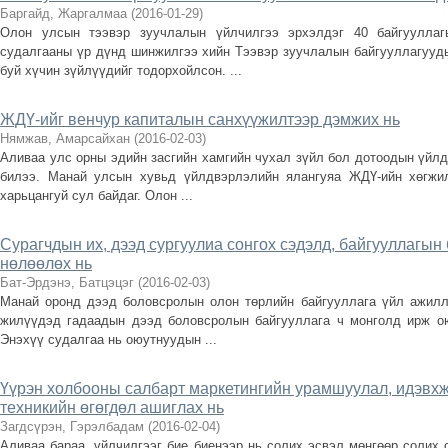
Баргайд, Жаргалмаа
(
2016-01-29
)
Олон улсын тээвэр зуучлалын үйлчилгээ эрхэлдэг 40 байгууллагы
судалгааны үр дүнд шинжилгээ хийн Тээвэр зуучлалын байгууллагууд
буй хүчин зүйлүүдийг тодорхойлсон. ...
ЖДҮ-ийг венчур капиталын санхүүжилтээр дэмжих нь
Нямжав, Амарсайхан
(
2016-02-03
)
Аливаа улс орны эдийн засгийн хамгийн чухал зүйл бол дотоодын үйл
билээ. Манай улсын хувьд үйлдвэрлэлийн ялангуяа ЖДҮ-ийн хөгжи
харьцангуй сул байдаг. Олон ...
Сурагчдын их, дээд сургуулиа сонгох сэдэлд, байгууллагын 
нөлөөлөх нь
Бат-Эрдэнэ, Батцэцэг
(
2016-02-03
)
Манай оронд дээд боловсролын олон төрлийн байгууллага үйл ажилл
жилүүдэд гадаадын дээд боловсролын байгууллага ч монголд ирж ою
Энэхүү судалгаа нь оюутнуудын ...
Үүрэн холбооны салбарт маркетингийн урамшуулал, идэвхж
техникийн өгөгдөл ашиглах нь
Загдсүрэн, Гэрэлбадам
(
2016-02-04
)
Аливаа бараа, үйлчилгээг бие биенээр нь солих эсвэл мөнгөөр солих 