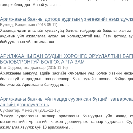
тодорхойлогддог. Манай улсын ...
Арилжааны банкны дотоод аудитын үр өгөөжийг нэмэгдүүлэ
Бүргэд, Биндэръяа
(
2015-05-11
)
Харилцагчдын итгэлийг хүлээхүйц банкны найдвартай байдлыг хангах
аудитын үйл ажиллагаа чухал ач холбогдолтой юм. Гэвч дотоод ау
байгууллагын үйл ажиллагааг ...
АРИЛЖААНЫ БАНКУУДЫН ХӨРӨНГӨ ОРУУЛАЛТЫН БАГ
БОЛОВСРОНГУЙ БОЛГОХ АРГА ЗАМ
Бат-Эрдэнэ, Болдсансар
(
2015-11-16
)
Арилжааны банкууд эдийн засгийн хямралын үед болон хэвийн нөхц
болзошгүй алдагдлыг тооцоолсноор банк тухайн нөхцөл байдалда
боломжтой. Арилжааны банкууд нь ...
Арилжааны банкны үйл явцад суурилсан бүтцийг загварчл
ашгийг дээшлүүлэх нь
Сүхбаатар, Мөнхзул
(
2015-12-15
)
Энэхүү судалгааны ажлаар арилжааны банкуудын үйл явцад су
менежментийн үр ашгийг хэрхэн дээшлүүлэх талаар судалсан. Су
ажиллагаа явуулж буй 13 арилжааны ...