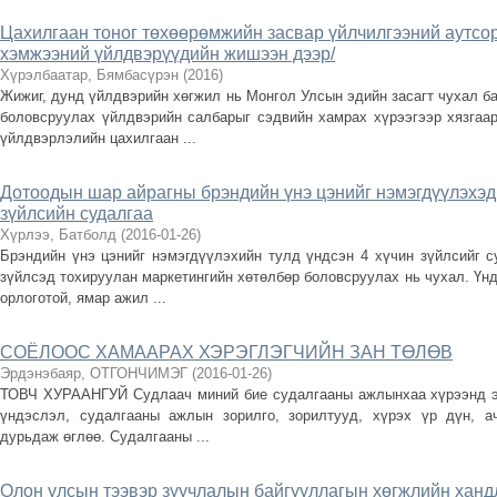
Цахилгаан тоног төхөөрөмжийн засвар үйлчилгээний аутсо
хэмжээний үйлдвэрүүдийн жишээн дээр/
Хүрэлбаатар, Бямбасүрэн
(
2016
)
Жижиг, дунд үйлдвэрийн хөгжил нь Монгол Улсын эдийн засагт чухал ба
боловсруулах үйлдвэрийн салбарыг сэдвийн хамрах хүрээгээр хязгаа
үйлдвэрлэлийн цахилгаан ...
Дотоодын шар айрагны брэндийн үнэ цэнийг нэмэгдүүлэхэд
зүйлсийн судалгаа
Хүрлээ, Батболд
(
2016-01-26
)
Брэндийн үнэ цэнийг нэмэгдүүлэхийн тулд үндсэн 4 хүчин зүйлсийг с
зүйлсэд тохируулан маркетингийн хөтөлбөр боловсруулах нь чухал. Үнд
орлоготой, ямар ажил ...
СОЁЛООС ХАМААРАХ ХЭРЭГЛЭГЧИЙН ЗАН ТӨЛӨВ
Эрдэнэбаяр, ОТГОНЧИМЭГ
(
2016-01-26
)
ТОВЧ ХУРААНГУЙ Судлаач миний бие судалгааны ажлынхаа хүрээнд эх
үндэслэл, судалгааны ажлын зорилго, зорилтууд, хүрэх үр дүн, ач
дурьдаж өглөө. Судалгааны ...
Олон улсын тээвэр зуучлалын байгууллагын хөгжлийн ханд