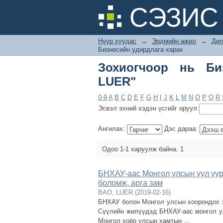
Зохиогчоор нь Бизн
СЭЗИС 
Нүүр хуудас
→
Эрдмийн ажил
→
Дип
Бизнесийн удирдлага харах
Зохиогчоор нь Би
LUER"
0-9
A
B
C
D
E
F
G
H
I
J
K
L
M
N
O
P
Q
R
Эсвэл эхний хэдэн үсгийг оруул:
Ангилах:
Дэс дараа:
Одоо 1-1 харуулж байна. 1
БНХАУ-аас Монгол улсын уул уур
боломж, арга зам
BAO, LUER
(
2019-02-16
)
БНХАУ болон Монгол улсын хоорондох х
Сүүлийн жилүүдэд БНХАУ-аас монгол ул
Монгол хоёр улсын хамтын ...