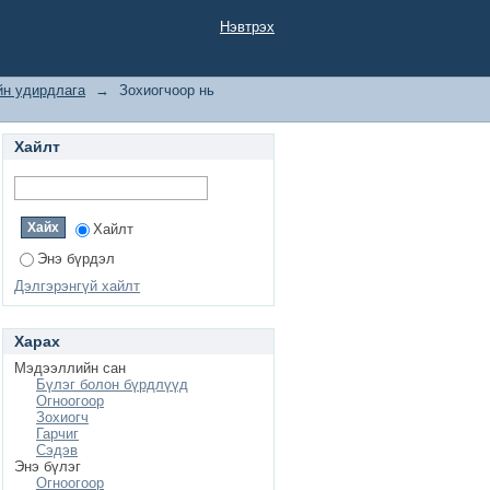
Нэвтрэх
йн удирдлага
→
Зохиогчоор нь
Хайлт
Хайлт
Энэ бүрдэл
Дэлгэрэнгүй хайлт
Харах
Мэдээллийн сан
Бүлэг болон бүрдлүүд
Огноогоор
Зохиогч
Гарчиг
Сэдэв
Энэ бүлэг
Огноогоор