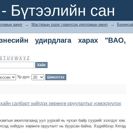
есийн удирдлага харах "BAO, LUER"
- Бүтээлийн сан
ломын ажил
→
Мастерын зэрэг горилсон дипломын ажил
→
Бизнеси
знесийн удирдлага харах "BAO,
S
T
U
V
W
X
Y
Z
Үр дүн:
хайн салбарт хийгдэх хөрөнгө оруулалтыг нэмэгдүүлэх
амтын ажиллагаанд уул уурхай нь чухал байр суурийг эзэлдэг юм.
сад хийгдэх хөрөнгө оруулалт нь буурсан байна. Хэдийбээр Хятад