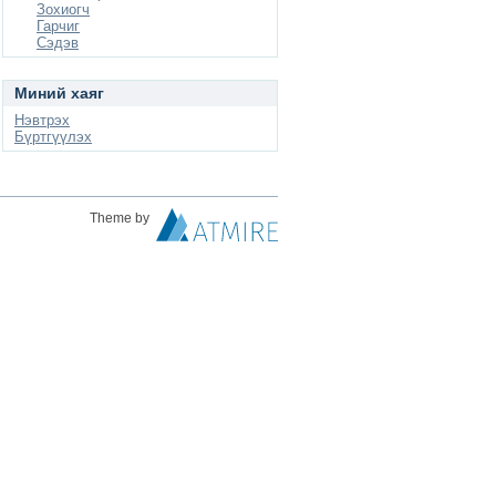
Зохиогч
Гарчиг
Сэдэв
Миний хаяг
Нэвтрэх
Бүртгүүлэх
Theme by