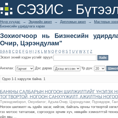
Зохиогчоор нь Бизнесийн удирдлага
СЭЗИС - Бүтээл
Нүүр хуудас
→
Эрдмийн ажил
→
Дипломын ажил
→
Мастерын зэрэ
Бизнесийн удирдлага харах
Зохиогчоор нь Бизнесийн удирдла
Очир, Цэрэндулам"
0-9
A
B
C
D
E
F
G
H
I
J
K
L
M
N
O
P
Q
R
S
T
U
V
W
X
Y
Z
Эсвэл эхний хэдэн үсгийг оруул:
Ангилах:
Дэс дараа:
Үр дүн:
Одоо 1-1 харуулж байна. 1
БАНКНЫ САЛБАРЫН НОГООН ШИЛЖИЛТИЙГ ҮНЭЛЭХ НЬ
ТОГТВОРТОЙ, НОГООН САНХҮҮЖИЛТ, АЖИЛТНЫ НОГОО
Түмэндэмбэрэл, Оюунбилэг
;
Адъяа-Очир, Цэрэндулам
;
Пүрэвдорж, Ган
Ногоон шилжилт нь эдийн засаг, нийгэм, байгаль орчны тогтвортой хөгжл
гэх мэтээс татгалзаж, сэргээгдэх эрчим хүч, нөөцийн хэмнэлттэй техно
үйл явц ...