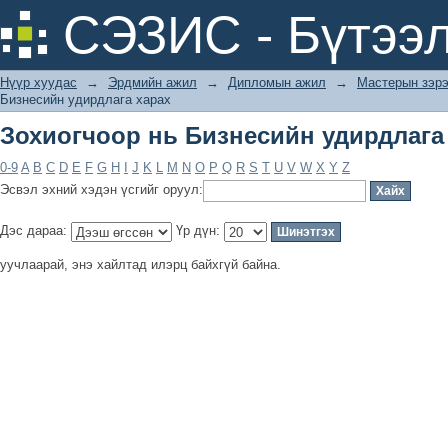
Зохиогчоор нь Бизнесийн удирдлага
СЭЗИС - Бүтээл
Нүүр хуудас
→
Эрдмийн ажил
→
Дипломын ажил
→
Мастерын зэрэ
Бизнесийн удирдлага харах
Зохиогчоор нь Бизнесийн удирдлага
0-9
A
B
C
D
E
F
G
H
I
J
K
L
M
N
O
P
Q
R
S
T
U
V
W
X
Y
Z
Эсвэл эхний хэдэн үсгийг оруул:
Дэс дараа:
Үр дүн:
уучлаарай, энэ хайлтад илэрц байхгүй байна.