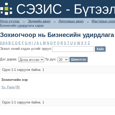
Зохиогчоор нь Бизнесийн удирдлага
СЭЗИС - Бүтээл
Нүүр хуудас
→
Эрдмийн ажил
→
Дипломын ажил
→
Мастерын зэрэ
Бизнесийн удирдлага харах
Зохиогчоор нь Бизнесийн удирдлага
0-9
A
B
C
D
E
F
G
H
I
J
K
L
M
N
O
P
Q
R
S
T
U
V
W
X
Y
Z
Эсвэл эхний хэдэн үсгийг оруул:
Дэс дараа:
Үр дүн:
Одоо 1-1 харуулж байна. 1
Зохиогчийн нэр
Yu, Feng
[1]
Одоо 1-1 харуулж байна. 1