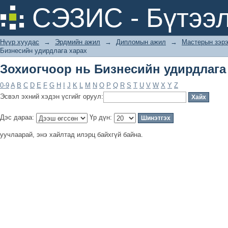
Зохиогчоор нь Бизнесийн удирдлага
СЭЗИС - Бүтээл
Нүүр хуудас
→
Эрдмийн ажил
→
Дипломын ажил
→
Мастерын зэрэ
Бизнесийн удирдлага харах
Зохиогчоор нь Бизнесийн удирдлага
0-9
A
B
C
D
E
F
G
H
I
J
K
L
M
N
O
P
Q
R
S
T
U
V
W
X
Y
Z
Эсвэл эхний хэдэн үсгийг оруул:
Дэс дараа:
Үр дүн:
уучлаарай, энэ хайлтад илэрц байхгүй байна.