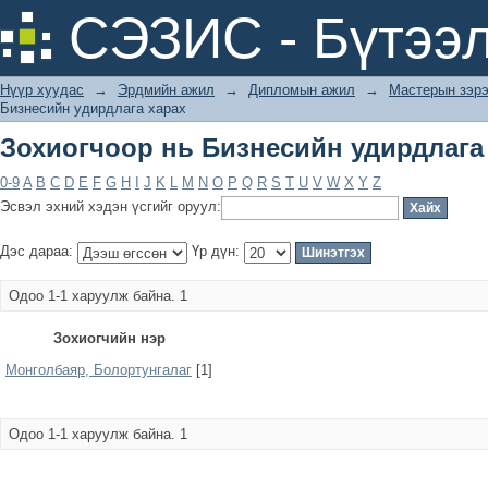
Зохиогчоор нь Бизнесийн удирдлага
СЭЗИС - Бүтээл
Нүүр хуудас
→
Эрдмийн ажил
→
Дипломын ажил
→
Мастерын зэрэ
Бизнесийн удирдлага харах
Зохиогчоор нь Бизнесийн удирдлага
0-9
A
B
C
D
E
F
G
H
I
J
K
L
M
N
O
P
Q
R
S
T
U
V
W
X
Y
Z
Эсвэл эхний хэдэн үсгийг оруул:
Дэс дараа:
Үр дүн:
Одоо 1-1 харуулж байна. 1
Зохиогчийн нэр
Mонголбаяр, Болортунгалаг
[1]
Одоо 1-1 харуулж байна. 1