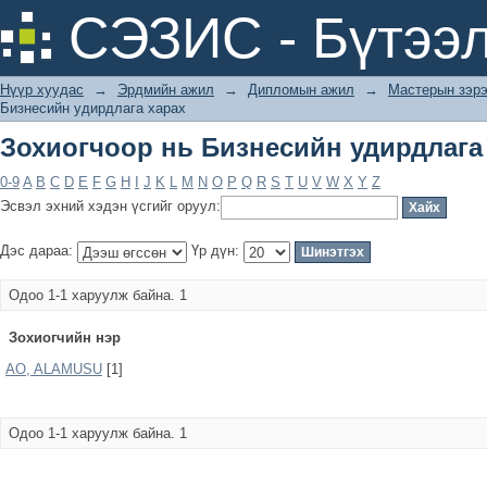
Зохиогчоор нь Бизнесийн удирдлага
СЭЗИС - Бүтээл
Нүүр хуудас
→
Эрдмийн ажил
→
Дипломын ажил
→
Мастерын зэрэ
Бизнесийн удирдлага харах
Зохиогчоор нь Бизнесийн удирдлага
0-9
A
B
C
D
E
F
G
H
I
J
K
L
M
N
O
P
Q
R
S
T
U
V
W
X
Y
Z
Эсвэл эхний хэдэн үсгийг оруул:
Дэс дараа:
Үр дүн:
Одоо 1-1 харуулж байна. 1
Зохиогчийн нэр
AO, ALAMUSU
[1]
Одоо 1-1 харуулж байна. 1