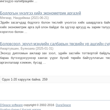
ингэхдээ калибрацийн ...
Бодлогын үнэлгээ хийх эконометрик аргазүй
Мягмар, Нандиймаа
(
2021-06-21
)
Эдийн засагчдад бодлого болон төслийг үнэлгээ хийх шаардлага байн
хийх эконометрик арга зүй олон байдаг ба эдгээр аргууд нь зарим талу
хэрэглээ болон ...
Боловсрол, эрүүл мэндийн салбарын төсвийн үр ашгийн су
Амартүвшин, Буянзаяа
(
2025-01-31
)
Энэхүү дипломын ажлаар зах зээл, эдийн засгийн тогтвортой байдлы
бараа бүтээгдэхүүнээр хангах үүрэг бүхий төрийн байгууллагын тө
аргачлалаар хэмжин, бусад ...
Одоо 1-20 харуулж байна. 259
DSpace software
copyright © 2002-2016
DuraSpace
Холбоо барих
|
Хүсэлт илгээх