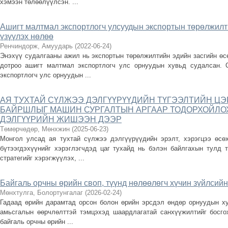
хэмээн төлөөлүүлсэн. ...
Ашигт малтмал экспортлогч улсуудын экспортын төрөлжилт
үзүүлэх нөлөө
Ренчиндорж, Амуударь
(
2022-06-24
)
Энэхүү судалгааны ажил нь экспортын төрөлжилтийн эдийн засгийн өсө
дотроо ашигт малтмал экспортлогч улс орнуудын хувьд судалсан. 
экспортлогч улс орнуудын ...
АЯ ТУХТАЙ СҮЛЖЭЭ ДЭЛГҮҮРҮҮДИЙН ТҮГЭЭЛТИЙН Ц
БАЙРШЛЫГ МАШИН СУРГАЛТЫН АРГААР ТОДОРХОЙЛОХ
ДЭЛГҮҮРИЙН ЖИШЭЭН ДЭЭР
Төмөрчөдөр, Мөнхжин
(
2025-06-23
)
Монгол улсад ая тухтай сүлжээ дэлгүүрүүдийн эрэлт, хэрэгцээ өсөх
бүтээгдэхүүнийг хэрэглэгчдэд цаг тухайд нь бэлэн байлгахын тулд т
стратегийг хэрэгжүүлэх, ...
Байгаль орчны өрийн своп, түүнд нөлөөлөгч хүчин зүйлсий
Мөнхтулга, Болортунгалаг
(
2026-02-24
)
Гадаад өрийн дарамтад орсон болон өрийн эрсдэл өндөр орнуудын ху
амьсгалын өөрчлөлттэй тэмцэхэд шаардлагатай санхүүжилтийг босго
байгаль орчны өрийн ...