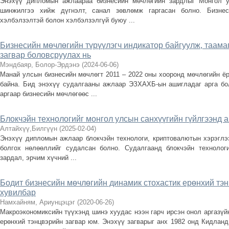
Энэхүү дипломын ажлаараа бизнесийн мөчлөгийн зардлыг Монгол у
шинжилгээ хийж дүгнэлт, санал зөвлөмж гаргасан болно. Бизнес
хэлбэлзэлтэй болон хэлбэлзэлгүй буюу ...
Бизнесийн мөчлөгийн түрүүлэгч индикатор байгуулж, таам
загвар боловсруулах нь
Мэндбаяр, Болор-Эрдэнэ
(
2024-06-06
)
Манай улсын бизнесийн мөчлөгт 2011 – 2022 оны хооронд мөчлөгийн ёро
байна. Бид энэхүү судалгааны ажлаар ЭЗХАХБ-ын ашигладаг арга бо
аргаар бизнесийн мөчлөгөөс ...
Блокчэйн технологийг монгол улсын санхүүгийн гүйлгээнд
Алтайхүү,Билгүүн
(
2025-02-04
)
Энэхүү дипломын ажлаар блокчэйн технологи, криптовалютын хэрэглээ
болгох нөлөөллийг судалсан болно. Судалгаанд блокчэйн технологи
зардал, эрчим хүчний ...
Бодит бизнесийн мөчлөгийн динамик стохастик ерөнхий тэ
хувилбар
Намхайням, Ариунцэцэг
(
2020-06-26
)
Макроэкономиксийн түүхэнд шинэ хуудас нээн гарч ирсэн онол аргазүйн
ерөнхий тэнцвэрийн загвар юм. Энэхүү загварыг анх 1982 онд Кидланд