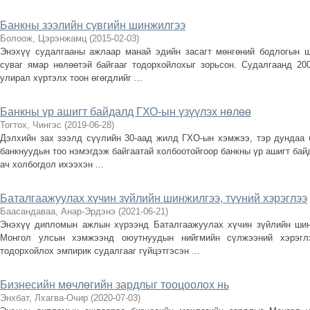
Банкны зээлийн сувгийн шинжилгээ
Болоож, Цэрэнжамц
(
2015-02-03
)
Энэхүү судалгааны ажлаар манай эдийн засагт мөнгөний бодлогын 
суваг ямар нөлөөтэй байгааг тодорхойлохыг зорьсон. Судалгаанд 20
улирал хүртэлх тоон өгөгдлийг ...
Банкны үр ашигт байдалд ГХО-ын үзүүлэх нөлөө
Тогтох, Чингэс
(
2019-06-28
)
Дэлхийн зах зээлд сүүлийн 30-аад жилд ГХО-ын хэмжээ, тэр дундаа 
банкнуудын тоо нэмэгдэж байгаатай холбоотойгоор банкны үр ашигт бай
ач холбогдол ихээхэн ...
Баталгаажуулах хүчин зүйлийн шинжилгээ, түүний хэрэглээ
Баасандаваа, Анар-Эрдэнэ
(
2021-06-21
)
Энэхүү дипломын ажлын хүрээнд Баталгаажуулах хүчин зүйлийн шин
Монгол улсын хэмжээнд оюутнуудын нийгмийн сүлжээний хэрэгл
тодорхойлох эмпирик судалгааг гүйцэтгэсэн ...
Бизнесийн мөчлөгийн зардлыг тооцоолох нь
Энхбат, Лхагва-Очир
(
2020-07-03
)