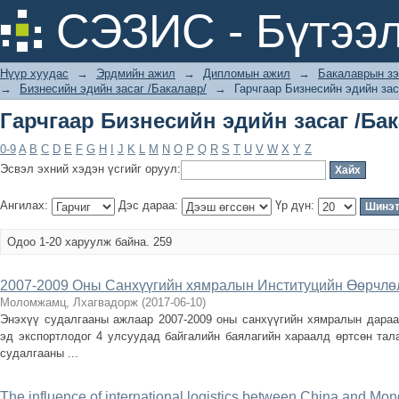
Гарчгаар Бизнесийн эдийн засаг /Бак
СЭЗИС - Бүтээл
Нүүр хуудас
→
Эрдмийн ажил
→
Дипломын ажил
→
Бакалаврын зэ
→
Бизнесийн эдийн засаг /Бакалавр/
→
Гарчгаар Бизнесийн эдийн зас
Гарчгаар Бизнесийн эдийн засаг /Бак
0-9
A
B
C
D
E
F
G
H
I
J
K
L
M
N
O
P
Q
R
S
T
U
V
W
X
Y
Z
Эсвэл эхний хэдэн үсгийг оруул:
Ангилах:
Дэс дараа:
Үр дүн:
Одоо 1-20 харуулж байна. 259
2007-2009 Оны Санхүүгийн хямралын Институцийн Өөрчлө
Моломжамц, Лхагвадорж
(
2017-06-10
)
Энэхүү судалгааны ажлаар 2007-2009 оны санхүүгийн хямралын дараах
эд экспортлодог 4 улсуудад байгалийн баялагийн хараалд өртсөн тал
судалгааны ...
The influence of international logistics between China and Mon