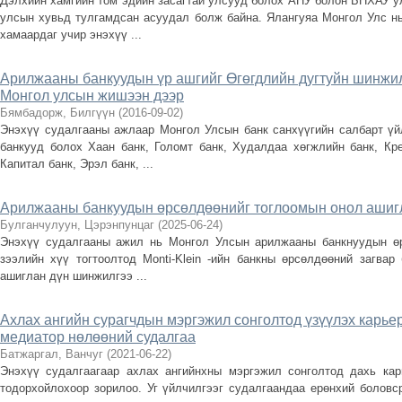
Дэлхийн хамгийн том эдийн засагтай улсууд болох АНУ болон БНХАУ у
улсын хувьд тулгамдсан асуудал болж байна. Ялангуяа Монгол Улс н
хамаардаг учир энэхүү ...
Арилжааны банкуудын үр ашгийг Өгөгдлийн дугтуйн шинжи
Монгол улсын жишээн дээр
Бямбадорж, Билгүүн
(
2016-09-02
)
Энэхүү судалгааны ажлаар Монгол Улсын банк санхүүгийн салбарт ү
банкууд болох Хаан банк, Голомт банк, Худалдаа хөгжлийн банк, Кре
Капитал банк, Эрэл банк, ...
Арилжааны банкуудын өрсөлдөөнийг тоглоомын онол ашигл
Булганчулуун, Цэрэнпунцаг
(
2025-06-24
)
Энэхүү судалгааны ажил нь Монгол Улсын арилжааны банкнуудын өр
зээлийн хүү тогтоолтод Monti-Klein -ийн банкны өрсөлдөөний загвар
ашиглан дүн шинжилгээ ...
Ахлах ангийн сурагчдын мэргэжил сонголтод үзүүлэх карье
медиатор нөлөөний судалгаа
Батжаргал, Ванчуг
(
2021-06-22
)
Энэхүү судалгаагаар ахлах ангийнхны мэргэжил сонголтод дахь кар
тодорхойлохоор зорилоо. Уг үйлчилгээг судалгаандаа ерөнхий боловс