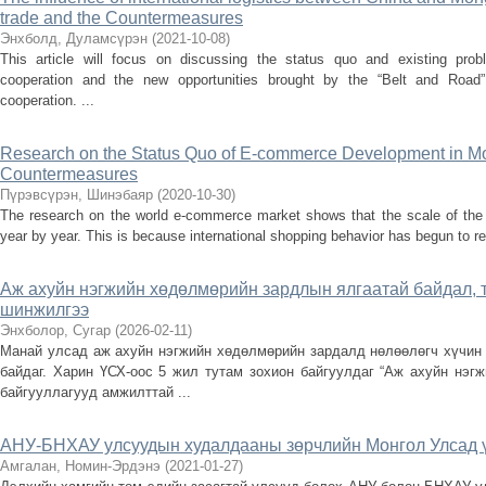
trade and the Countermeasures
Энхболд, Дуламсүрэн
(
2021-10-08
)
This article will focus on discussing the status quo and existing prob
cooperation and the new opportunities brought by the “Belt and Road” i
cooperation. ...
Research on the Status Quo of E-commerce Development in Mo
Countermeasures
Пүрэвсүрэн, Шинэбаяр
(
2020-10-30
)
The research on the world e-commerce market shows that the scale of the
year by year. This is because international shopping behavior has begun to revo
Аж ахуйн нэгжийн хөдөлмөрийн зардлын ялгаатай байдал, т
шинжилгээ
Энхболор, Сугар
(
2026-02-11
)
Манай улсад аж ахуйн нэгжийн хөдөлмөрийн зардалд нөлөөлөгч хүчин 
байдаг. Харин ҮСХ-оос 5 жил тутам зохион байгуулдаг “Аж ахуйн нэгж
байгууллагууд амжилттай ...
АНУ-БНХАУ улсуудын худалдааны зөрчлийн Монгол Улсад ү
Амгалан, Номин-Эрдэнэ
(
2021-01-27
)