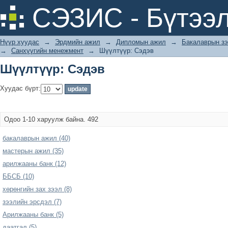
Шүүлтүүр: Сэдэв
СЭЗИС - Бүтээл
Нүүр хуудас
→
Эрдмийн ажил
→
Дипломын ажил
→
Бакалаврын зэ
→
Санхүүгийн менежмент
→
Шүүлтүүр: Сэдэв
Шүүлтүүр: Сэдэв
Хуудас бүрт:
Одоо 1-10 харуулж байна. 492
бакалаврын ажил (40)
мастерын ажил (35)
арилжааны банк (12)
ББСБ (10)
хөрөнгийн зах зээл (8)
зээлийн эрсдэл (7)
Арилжааны банк (5)
даатгал (5)