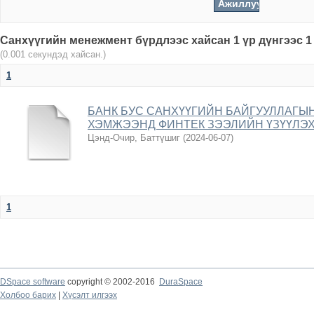
Санхүүгийн менежмент бүрдлээс хайсан 1 үр дүнгээс 1
(0.001 секундэд хайсан.)
1
БАНК БУС САНХҮҮГИЙН БАЙГУУЛЛАГЫ
ХЭМЖЭЭНД ФИНТЕК ЗЭЭЛИЙН ҮЗҮҮЛЭ
Цэнд-Очир, Баттүшиг
(
2024-06-07
)
1
DSpace software
copyright © 2002-2016
DuraSpace
Холбоо барих
|
Хүсэлт илгээх