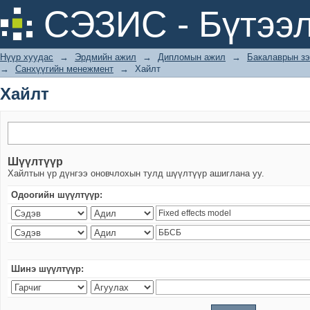
Хайлт
СЭЗИС - Бүтээл
Нүүр хуудас
→
Эрдмийн ажил
→
Дипломын ажил
→
Бакалаврын зэ
→
Санхүүгийн менежмент
→
Хайлт
Хайлт
Шүүлтүүр
Хайлтын үр дүнгээ оновчлохын тулд шүүлтүүр ашиглана уу.
Одоогийн шүүлтүүр:
Шинэ шүүлтүүр: