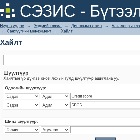
Хайлт
СЭЗИС - Бүтээл
Нүүр хуудас
→
Эрдмийн ажил
→
Дипломын ажил
→
Бакалаврын зэ
→
Санхүүгийн менежмент
→
Хайлт
Хайлт
Шүүлтүүр
Хайлтын үр дүнгээ оновчлохын тулд шүүлтүүр ашиглана уу.
Одоогийн шүүлтүүр:
Шинэ шүүлтүүр: