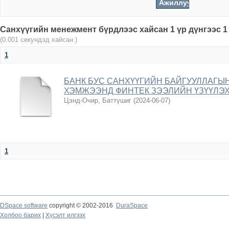
Санхүүгийн менежмент бүрдлээс хайсан 1 үр дүнгээс 1
(0.001 секундэд хайсан.)
1
БАНК БУС САНХҮҮГИЙН БАЙГУУЛЛАГЫ
ХЭМЖЭЭНД ФИНТЕК ЗЭЭЛИЙН ҮЗҮҮЛЭ
Цэнд-Очир, Баттүшиг
(
2024-06-07
)
1
DSpace software
copyright © 2002-2016
DuraSpace
Холбоо барих
|
Хүсэлт илгээх