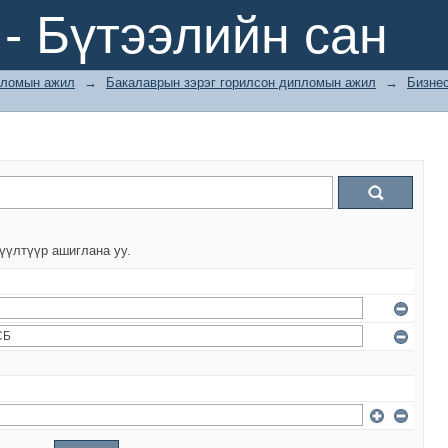
- Бүтээлийн сан
ломын ажил
→
Бакалаврын зэрэг горилсон дипломын ажил
→
Бизне
үүлтүүр ашиглана уу.