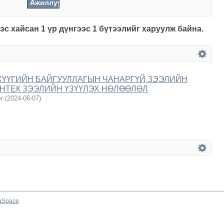
с хайсан 1 үр дүнгээс 1 бүтээлийг харуулж байна.
ХҮҮГИЙН БАЙГУУЛЛАГЫН ЧАНАРГҮЙ ЗЭЭЛИЙН
НТЕК ЗЭЭЛИЙН ҮЗҮҮЛЭХ НӨЛӨӨЛӨЛ
г
(
2024-06-07
)
aSpace