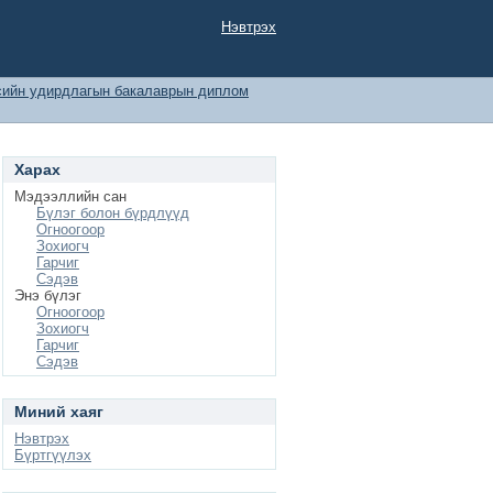
Нэвтрэх
сийн удирдлагын бакалаврын диплом
Харах
Мэдээллийн сан
Бүлэг болон бүрдлүүд
Огноогоор
Зохиогч
Гарчиг
Сэдэв
Энэ бүлэг
Огноогоор
Зохиогч
Гарчиг
Сэдэв
Миний хаяг
Нэвтрэх
Бүртгүүлэх