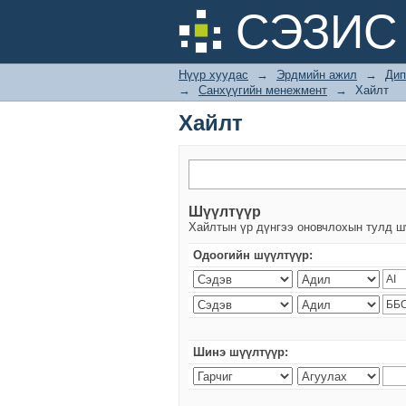
Хайлт
СЭЗИС 
Нүүр хуудас
→
Эрдмийн ажил
→
Дип
→
Санхүүгийн менежмент
→
Хайлт
Хайлт
Шүүлтүүр
Хайлтын үр дүнгээ оновчлохын тулд ш
Одоогийн шүүлтүүр:
Шинэ шүүлтүүр: