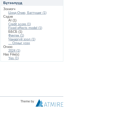
Бүтээлүүд
Зохиогч
Цэнд-Очир, Баттүшиг (1)
Сэдэв
AI (1)
Credit score (1)
Fixed effects model (1)
ББСБ (1)
Финтек (1)
Чанаргүй зээл (1)
... Олныг үзэх
Огноо
2024 (1)
Has File(s)
Yes (1)
Theme by