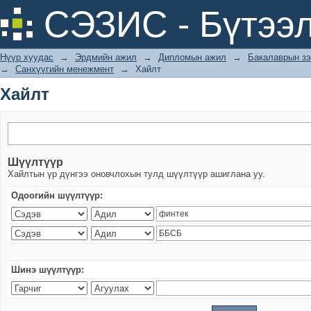
Хайлт
СЭЗИС - Бүтээл
Нүүр хуудас
→
Эрдмийн ажил
→
Дипломын ажил
→
Бакалаврын зэ
→
Санхүүгийн менежмент
→
Хайлт
Хайлт
Шүүлтүүр
Хайлтын үр дүнгээ оновчлохын тулд шүүлтүүр ашиглана уу.
Одоогийн шүүлтүүр:
Шинэ шүүлтүүр: