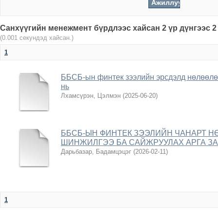
Санхүүгийн менежмент бүрдлээс хайсан 2 үр дүнгээс 2
(0.001 секундэд хайсан.)
1
ББСБ-ын финтек зээлийн эрсдэлд нөлөөлөг
нь
Лхамсүрэн, Цэлмэн
(
2025-06-20
)
ББСБ-ЫН ФИНТЕК ЗЭЭЛИЙН ЧАНАРТ Н
ШИНЖИЛГЭЭ БА САЙЖРУУЛАХ АРГА З
Дарьбазар, Бадамцэцэг
(
2026-02-11
)
1