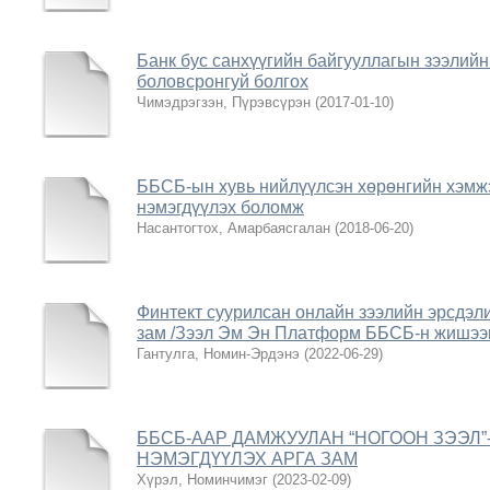
Банк бус санхүүгийн байгууллагын зээлийн
боловсронгуй болгох
Чимэдрэгзэн, Пүрэвсүрэн
(
2017-01-10
)
ББСБ-ын хувь нийлүүлсэн хөрөнгийн хэмжэ
нэмэгдүүлэх боломж
Насантогтох, Амарбаясгалан
(
2018-06-20
)
Финтект суурилсан онлайн зээлийн эрсдэли
зам /Зээл Эм Эн Платформ ББСБ-н жишээн
Гантулга, Номин-Эрдэнэ
(
2022-06-29
)
ББСБ-ААР ДАМЖУУЛАН “НОГООН ЗЭЭЛ
НЭМЭГДҮҮЛЭХ АРГА ЗАМ
Хүрэл, Номинчимэг
(
2023-02-09
)