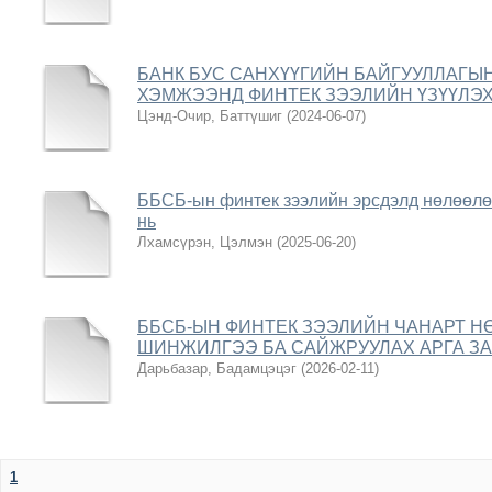
БАНК БУС САНХҮҮГИЙН БАЙГУУЛЛАГЫ
ХЭМЖЭЭНД ФИНТЕК ЗЭЭЛИЙН ҮЗҮҮЛЭ
Цэнд-Очир, Баттүшиг
(
2024-06-07
)
ББСБ-ын финтек зээлийн эрсдэлд нөлөөлөг
нь
Лхамсүрэн, Цэлмэн
(
2025-06-20
)
ББСБ-ЫН ФИНТЕК ЗЭЭЛИЙН ЧАНАРТ Н
ШИНЖИЛГЭЭ БА САЙЖРУУЛАХ АРГА З
Дарьбазар, Бадамцэцэг
(
2026-02-11
)
1