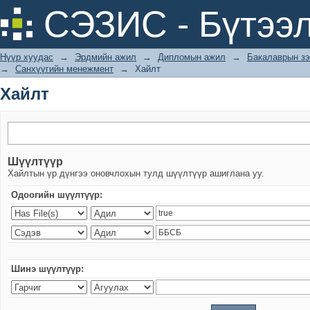
Хайлт
СЭЗИС - Бүтээл
Нүүр хуудас
→
Эрдмийн ажил
→
Дипломын ажил
→
Бакалаврын зэ
→
Санхүүгийн менежмент
→
Хайлт
Хайлт
Шүүлтүүр
Хайлтын үр дүнгээ оновчлохын тулд шүүлтүүр ашиглана уу.
Одоогийн шүүлтүүр:
Шинэ шүүлтүүр: