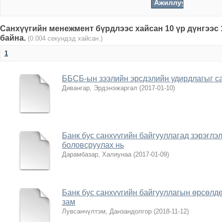
Санхүүгийн менежмент бүрдлээс хайсан 10 үр дүнгээс 
байна.
(0.004 секундэд хайсан.)
1
ББСБ-ын зээлийн эрсдэлийн удирдлагыг с
Дивангар, Эрдэнэжаргал
(
2017-01-10
)
Банк бус санхүүгийн байгууллагад зэрэглэ
боловсруулах нь
Дарамбазар, Халиунаа
(
2017-01-09
)
Банк бус санхүүгийн байгууллагын өрсөлдө
зам
Лувсанчүлтэм, Данзандолгор
(
2018-11-12
)