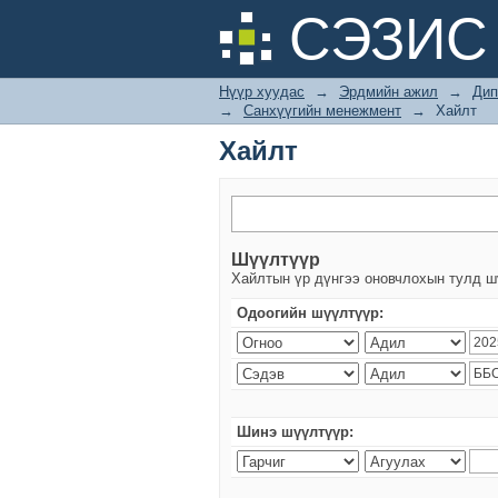
Хайлт
СЭЗИС 
Нүүр хуудас
→
Эрдмийн ажил
→
Дип
→
Санхүүгийн менежмент
→
Хайлт
Хайлт
Шүүлтүүр
Хайлтын үр дүнгээ оновчлохын тулд ш
Одоогийн шүүлтүүр:
Шинэ шүүлтүүр: