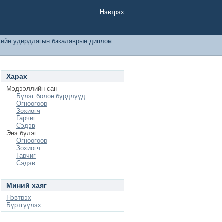
Нэвтрэх
сийн удирдлагын бакалаврын диплом
Харах
Мэдээллийн сан
Бүлэг болон бүрдлүүд
Огноогоор
Зохиогч
Гарчиг
Сэдэв
Энэ бүлэг
Огноогоор
Зохиогч
Гарчиг
Сэдэв
Миний хаяг
Нэвтрэх
Бүртгүүлэх