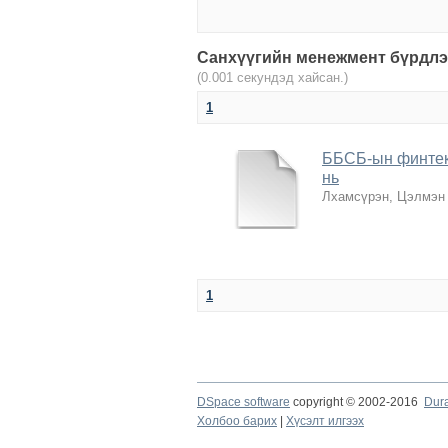
Санхүүгийн менежмент бүрдлээ
(0.001 секундэд хайсан.)
1
ББСБ-ын финтек 
нь
Лхамсүрэн, Цэлмэн
1
DSpace software
copyright © 2002-2016
Dur
Холбоо барих
|
Хүсэлт илгээх