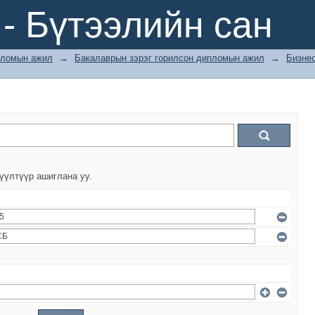
- Бүтээлийн сан
ломын ажил
→
Бакалаврын зэрэг горилсон дипломын ажил
→
Бизне
үүлтүүр ашиглана уу.