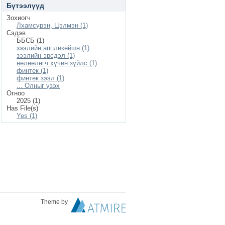
Бүтээлүүд
Зохиогч
Лхамсүрэн, Цэлмэн (1)
Сэдэв
ББСБ (1)
зээлийн аппликейшн (1)
зээлийн эрсдэл (1)
нөлөөлөгч хүчин зүйлс (1)
финтек (1)
финтек зээл (1)
... Олныг үзэх
Огноо
2025 (1)
Has File(s)
Yes (1)
Theme by