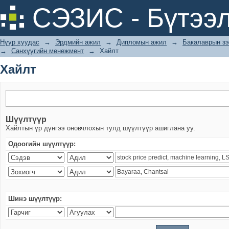
Хайлт
СЭЗИС - Бүтээл
Нүүр хуудас
→
Эрдмийн ажил
→
Дипломын ажил
→
Бакалаврын зэ
→
Санхүүгийн менежмент
→
Хайлт
Хайлт
Шүүлтүүр
Хайлтын үр дүнгээ оновчлохын тулд шүүлтүүр ашиглана уу.
Одоогийн шүүлтүүр:
Шинэ шүүлтүүр: