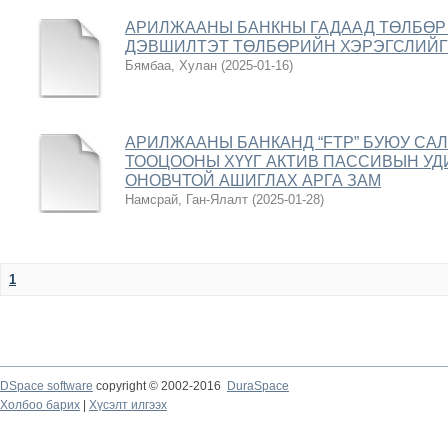
АРИЛЖААНЫ БАНКНЫ ГАДААД ТӨЛБӨР
ДЭВШИЛТЭТ ТӨЛБӨРИЙН ХЭРЭГСЛИЙГ
Бямбаа, Хулан
(
2025-01-16
)
АРИЛЖААНЫ БАНКАНД “FTP” БУЮУ СА
ТООЦООНЫ ХҮҮГ АКТИВ ПАССИВЫН У
ОНОВЧТОЙ АШИГЛАХ АРГА ЗАМ
Намсрай, Ган-Ялалт
(
2025-01-28
)
1
DSpace software
copyright © 2002-2016
DuraSpace
Холбоо барих
|
Хүсэлт илгээх