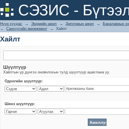
Хайлт
СЭЗИС - Бүтээл
Нүүр хуудас
→
Эрдмийн ажил
→
Дипломын ажил
→
Бакалаврын зэ
→
Санхүүгийн менежмент
→
Хайлт
Хайлт
Шүүлтүүр
Хайлтын үр дүнгээ оновчлохын тулд шүүлтүүр ашиглана уу.
Одоогийн шүүлтүүр:
Шинэ шүүлтүүр: