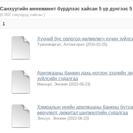
Санхүүгийн менежмент бүрдлээс хайсан 5 үр дүнгээс 5
(0.002 секундэд хайсан.)
1
Хүүний бус орлогод нөлөөлөгч хүчин зүйл
Түмэнжаргал, Алтангэрэл
(
2016-02-25
)
Арилжааны банкин дахь ногоон зээлийн эр
зүйлсийн судалгаа
Мөнхцог, Энхжин
(
2022-06-23
)
Хямралын үеийн арилжааны банкны бүтээг
өөрчлөлт, дижитал шилжилтийн судалгаа
Энхсүх, Энхжин
(
2022-06-23
)