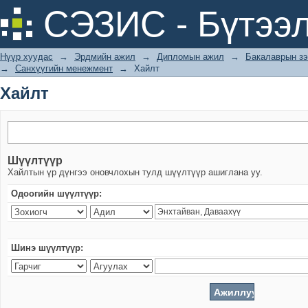
Хайлт
СЭЗИС - Бүтээл
Нүүр хуудас
→
Эрдмийн ажил
→
Дипломын ажил
→
Бакалаврын зэ
→
Санхүүгийн менежмент
→
Хайлт
Хайлт
Шүүлтүүр
Хайлтын үр дүнгээ оновчлохын тулд шүүлтүүр ашиглана уу.
Одоогийн шүүлтүүр:
Шинэ шүүлтүүр: