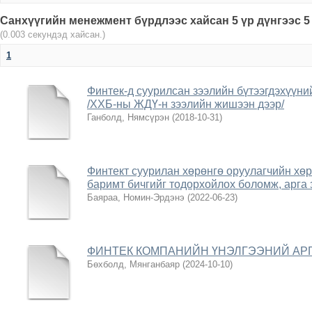
Санхүүгийн менежмент бүрдлээс хайсан 5 үр дүнгээс 5
(0.003 секундэд хайсан.)
1
Финтек-д суурилсан зээлийн бүтээгдэхүүни
/ХХБ-ны ЖДҮ-н зээлийн жишээн дээр/
Ганболд, Нямсүрэн
(
2018-10-31
)
Финтект суурилан хөрөнгө оруулагчийн хө
баримт бичгийг тодорхойлох боломж, арга 
Баяраа, Номин-Эрдэнэ
(
2022-06-23
)
ФИНТЕК КОМПАНИЙН ҮНЭЛГЭЭНИЙ АР
Бөхболд, Мянганбаяр
(
2024-10-10
)