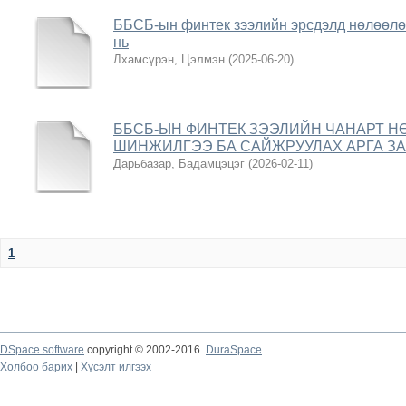
ББСБ-ын финтек зээлийн эрсдэлд нөлөөлөг
нь
Лхамсүрэн, Цэлмэн
(
2025-06-20
)
ББСБ-ЫН ФИНТЕК ЗЭЭЛИЙН ЧАНАРТ Н
ШИНЖИЛГЭЭ БА САЙЖРУУЛАХ АРГА З
Дарьбазар, Бадамцэцэг
(
2026-02-11
)
1
DSpace software
copyright © 2002-2016
DuraSpace
Холбоо барих
|
Хүсэлт илгээх