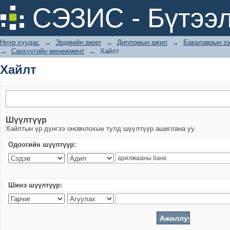
Хайлт
СЭЗИС - Бүтээл
Нүүр хуудас
→
Эрдмийн ажил
→
Дипломын ажил
→
Бакалаврын зэ
→
Санхүүгийн менежмент
→
Хайлт
Хайлт
Шүүлтүүр
Хайлтын үр дүнгээ оновчлохын тулд шүүлтүүр ашиглана уу.
Одоогийн шүүлтүүр:
Шинэ шүүлтүүр: