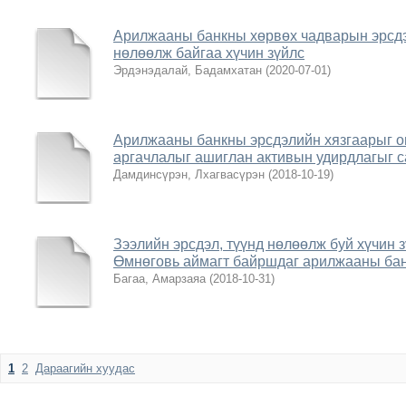
Арилжааны банкны хөрвөх чадварын эрсдэ
нөлөөлж байгаа хүчин зүйлс
Эрдэнэдалай, Бадамхатан
(
2020-07-01
)
Арилжааны банкны эрсдэлийн хязгаарыг о
аргачлалыг ашиглан активын удирдлагыг с
Дамдинсүрэн, Лхагвасүрэн
(
2018-10-19
)
Зээлийн эрсдэл, түүнд нөлөөлж буй хүчин з
Өмнөговь аймагт байршдаг арилжааны бан
Багаа, Амарзаяа
(
2018-10-31
)
1
2
Дараагийн хуудас