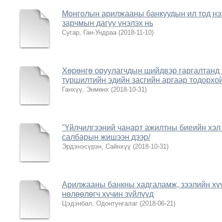
Монголын арилжааны банкуудын ил тод нэ
зарчмын дагуу үнэлэх нь
Сугар, Ган-Ундраа
(
2018-11-10
)
Хѳрѳнгѳ оруулагчдын шийдвэр гаргалтанд 
туршилтийн эдийн засгийн аргаар тодорхо
Ганхүү, Энмѳнх
(
2018-10-31
)
"Үйлчилгээний чанарт ажилтны биеийн хэл
салбарын жишээн дээр/
Эрдэнэсүрэн, Сайнхүү
(
2018-10-31
)
Арилжааны банкны хадгаламж, зээлийн хүү
нөлөөлөгч хүчин зүйлүүд
Цэдэнбал, Одонтунгалаг
(
2018-06-21
)