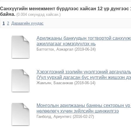
Санхүүгийн менежмент бүрдлээс хайсан 12 үр дүнгээс 
байна.
(0.004 секундэд хайсан.)
1
2
Дараагийн хуудас
Арилжааны банкуудын тогтвортой санхүүжи
ажиллагааг нэмэгдүүлэх нь
Баттогтох, Азжаргал
(
2019-06-24
)
Хэрэглээний зээлийн үнэлгээний аргачлалы
(Уул уурхай дагасан бүс нутгийн жишээн дэ
Жамъян, Баасанжав
(
2018-06-14
)
Монголын арилжааны банкны секторын үр 
нөлөөлөгч хүчин зүйлсийн шинжилгээ
Ганболд, Ариунтөгс
(
2016-02-27
)