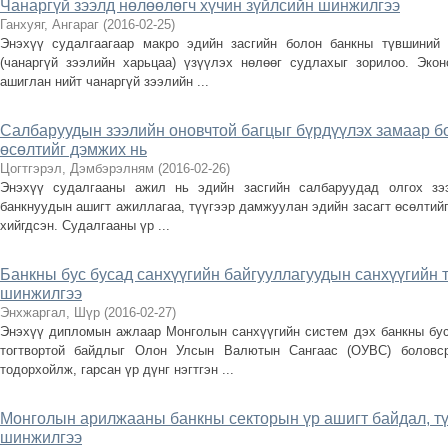
Чанаргүй зээлд нөлөөлөгч хүчин зүйлсийн шинжилгээ
Ганхуяг, Ангараг
(
2016-02-25
)
Энэхүү судалгаагаар макро эдийн засгийн болон банкны түвшиний 
(чанаргүй зээлийн харьцаа) үзүүлэх нөлөөг судлахыг зорилоо. Эко
ашиглан нийт чанаргүй зээлийн ...
Салбаруудын зээлийн оновчтой багцыг бүрдүүлэх замаар бо
өсөлтийг дэмжих нь
Цогтгэрэл, Дэмбэрэлням
(
2016-02-26
)
Энэхүү судалгааны ажил нь эдийн засгийн салбаруудад олгох зээ
банкнуудын ашигт ажиллагаа, түүгээр дамжуулан эдийн засагт өсөлтийг
хийгдсэн. Судалгааны үр ...
Банкны бус бусад санхүүгийн байгууллагуудын санхүүгийн 
шинжилгээ
Энхжаргал, Шүр
(
2016-02-27
)
Энэхүү дипломын ажлаар Монголын санхүүгийн систем дэх банкны бус
тогтвортой байдлыг Олон Улсын Валютын Сангаас (ОУВС) боловср
тодорхойлж, гарсан үр дүнг нэгтгэн ...
Монголын арилжааны банкны секторын үр ашигт байдал, тү
шинжилгээ