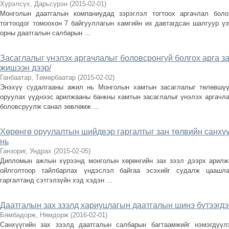
Хүрэлсүх, Дарьсүрэн
(
2015-02-01
)
Монголын даатгалын компаниудад зэрэглэл тогтоох аргачлал боло
тогтоодог томоохон 7 байгууллагын хамгийн их давтагдсан шалгуур ү
орны даатгалын салбарын ...
Засаглалыг үнэлэх аргачлалыг боловсронгуй болгох арга 
жишээн дээр/
Ганбаатар, Төмөрбаатар
(
2015-02-02
)
Энэхүү судалгааны ажил нь Монголын хамтын засаглалыг төлөвшүү
оруулах үүднээс арилжааны банкны хамтын засаглалыг үнэлэх аргачл
боловсруулж санал зөвлөмж ...
Хөрөнгө оруулалтын шийдвэр гаргалтыг зан төлвийн санхү
нь
Ганзориг, Ундрах
(
2015-02-05
)
Дипломын ажлын хүрээнд монголын хөрөнгийн зах зээл дээрх арилжа
ойлголтоор тайлбарлах үндэслэл байгаа эсэхийг судалж цаашла
гаргалтанд сэтгэлзүйн хэд хэдэн ...
Даатгалын зах зээлд хариуцлагын даатгалын шинэ бүтээгд
Бямбадорж, Нямдорж
(
2016-02-01
)
Санхүүгийн зах зээлд даатгалын салбарын багтаамжийг нэмэгдүүл