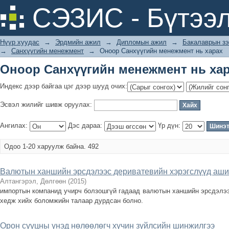
Оноор Санхүүгийн менежмент нь ха
СЭЗИС - Бүтээл
Нүүр хуудас
→
Эрдмийн ажил
→
Дипломын ажил
→
Бакалаврын зэ
→
Санхүүгийн менежмент
→
Оноор Санхүүгийн менежмент нь харах
Оноор Санхүүгийн менежмент нь ха
Индекс дээр байгаа цэг дээр шууд очих:
Эсвэл жилийг шивж оруулах:
Ангилах:
Дэс дараа:
Үр дүн:
Одоо 1-20 харуулж байна. 492
Валютын ханшийн эрсдэлээс дериватевийн хэрэгслүүд аши
Алтангэрэл, Дөлгөөн
(
2015
)
импортын компанид учирч болзошгүй гадаад валютын ханшийн эрсдэлээ
хедж хийх боломжийн талаар дурдсан болно.
Орон сууцны үнэд нөлөөлөгч хүчин зүйлсийн шинжилгээ