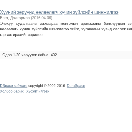
Хүүний зөрүүнд нөлөөлөгч хүчин зүйлсийн шинжилгээ
Бэгз, Дэлгэрмаа
(
2016-04-06
)
Энэхүү судалгааны ажлаараа монголын арилжааны банкнуудын зэ
нөлөөлөгч хүчин зүйлсийн шинжилгээ хийж, хугацааны хувьд салгаж бан
гаргаж ирэхийг зорилоо. ...
Одоо 1-20 харуулж байна. 492
DSpace software
copyright © 2002-2016
DuraSpace
Холбоо барих
|
Хүсэлт илгээх