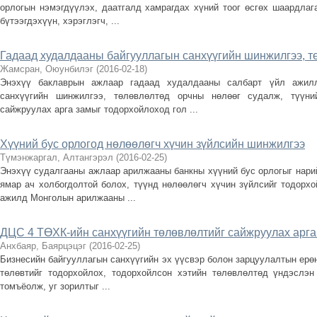
орлогын нэмэгдүүлэх, даатгалд хамрагдах хүний тоог өсгөх шаардлаг
бүтээгдэхүүн, хэрэглэгч, ...
Гадаад худалдааны байгууллагын санхүүгийн шинжилгээ, т
Жамсран, Оюунбилэг
(
2016-02-18
)
Энэхүү баклаврын ажлаар гадаад худалдааны салбарт үйл ажилл
санхүүгийн шинжилгээ, төлөвлөлтөд орчны нөлөөг судалж, түүни
сайжруулах арга замыг тодорхойлоход гол ...
Хүүний бус орлогод нөлөөлөгч хүчин зүйлсийн шинжилгээ
Түмэнжаргал, Алтангэрэл
(
2016-02-25
)
Энэхүү судалгааны ажлаар арилжааны банкны хүүний бус орлогыг нарий
ямар ач холбогдолтой болох, түүнд нөлөөлөгч хүчин зүйлсийг тодорх
ажилд Монголын арилжааны ...
ДЦС 4 ТӨХК-ийн санхүүгийн төлөвлөлтийг сайжруулах арга
Анхбаяр, Баярцэцэг
(
2016-02-25
)
Бизнесийн байгууллагын санхүүгийн эх үүсвэр болон зарцуулалтын ерөн
төлөвтийг тодорхойлох, тодорхойлсон хэтийн төлөвлөлтөд үндэслэн
томъёолж, уг зорилтыг ...