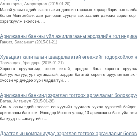
Алтангэрэл, Амаржаргал
(
2015-01-20
)
Манай улсын эдийн засагт ахиц дэвшил гарахын хэрээр барилгын салбар
болон Монголбанк хамтран орон сууцны зах зээлийг дэмжих зорилгоор 
хэрэгжүүлж эхэлсэн. ...
Арилжааны банкны үйл ажиллагааны эрсдэлийн гол индика
Ганбат, Баасанбат
(
2015-01-21
)
Хувьцаат капиталын шаардлагатай өгөөжийг тодорхойлох 
Төрмандах, Урандарь
(
2015-01-21
)
Хөрөнгө оруулагчид өгөөж ихтэй, эрсдэл бага хөрөнгө оруула
байгууллагууд урт хугацаатай, зардал багатай хөрөнгө оруулалтын эх 
хүссэн үр дүндээ хүрч чаддаггүй. ...
Арилжааны банкинд зэрэглэл тогтоох аргачлалыг боловсру
Батаа, Алтанзул
(
2015-01-28
)
Аль ч орны эдийн засагт санхүүгийн зуучлагч чухал үүрэгтэй байдаг
арилжааны банк юм. Өнөөдөр Монгол улсад 13 арилжааны банк үйл ажи
банкууд нь санхүүгийн ...
Даатгалын компаниудад зэрэглэл тогтоох аргачлалыг болов