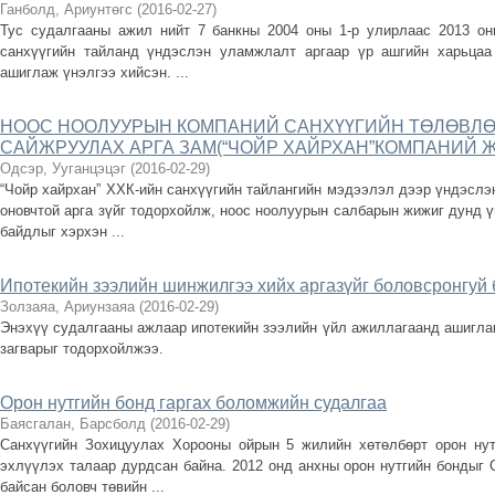
Ганболд, Ариунтөгс
(
2016-02-27
)
Тус судалгааны ажил нийт 7 банкны 2004 оны 1-р улирлаас 2013 он
санхүүгийн тайланд үндэслэн уламжлалт аргаар үр ашгийн харьцаа
ашиглаж үнэлгээ хийсэн. ...
НООС НООЛУУРЫН КОМПАНИЙ САНХҮҮГИЙН ТӨЛӨВЛӨ
САЙЖРУУЛАХ АРГА ЗАМ(“ЧОЙР ХАЙРХАН”КОМПАНИЙ 
Одсэр, Ууганцэцэг
(
2016-02-29
)
“Чойр хайрхан” ХХК-ийн санхүүгийн тайлангийн мэдээлэл дээр үндэслэ
оновчтой арга зүйг тодорхойлж, ноос ноолуурын салбарын жижиг дунд ү
байдлыг хэрхэн ...
Ипотекийн зээлийн шинжилгээ хийх аргазүйг боловсронгуй 
Золзаяа, Ариунзаяа
(
2016-02-29
)
Энэхүү судалгааны ажлаар ипотекийн зээлийн үйл ажиллагаанд ашигла
загварыг тодорхойлжээ.
Орон нутгийн бонд гаргах боломжийн судалгаа
Баясгалан, Барсболд
(
2016-02-29
)
Санхүүгийн Зохицуулах Хорооны ойрын 5 жилийн хөтөлбөрт орон нут
эхлүүлэх талаар дурдсан байна. 2012 онд анхны орон нутгийн бондыг 
байсан боловч төвийн ...