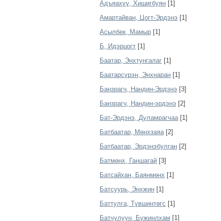
Адъяахүү, Хишигбуян
[1]
Амартайван, Цогт-Эрдэнэ
[1]
Асылбек, Мамыр
[1]
Б, Идэрцогт
[1]
Баатар, Энхтунгалаг
[1]
Баатарсүрэн, Энхнаран
[1]
Банзрагч, Нандин-Эрдэнэ
[3]
Банзрагч, Нандин-эрдэнэ
[2]
Бат-Эрдэнэ, Дуламрагчаа
[1]
Батбаатар, Мөнхзаяа
[2]
Батбаатар, Эрдэнэбулган
[2]
Батмөнх, Ганшагай
[3]
Батсайхан, Баянмөнх
[1]
Батсуурь, Энхжин
[1]
Баттулга, Түвшинтөгс
[1]
Батчулуун, Бүжинлхам
[1]