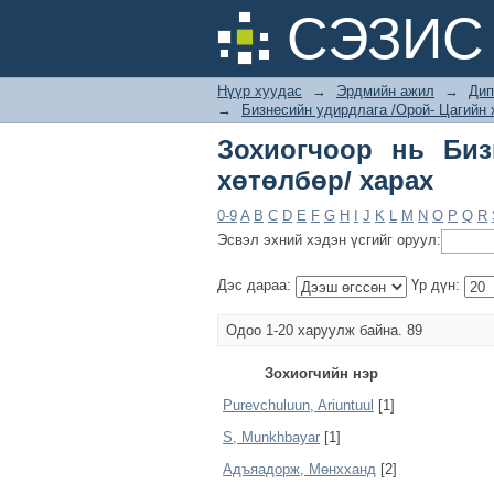
Зохиогчоор нь Бизне
СЭЗИС 
Нүүр хуудас
→
Эрдмийн ажил
→
Дип
→
Бизнесийн удирдлага /Орой- Цагийн 
Зохиогчоор нь Биз
хөтөлбөр/ харах
0-9
A
B
C
D
E
F
G
H
I
J
K
L
M
N
O
P
Q
R
Эсвэл эхний хэдэн үсгийг оруул:
Дэс дараа:
Үр дүн:
Одоо 1-20 харуулж байна. 89
Зохиогчийн нэр
Purevchuluun, Ariuntuul
[1]
S, Munkhbayar
[1]
Адъяадорж, Мөнхханд
[2]