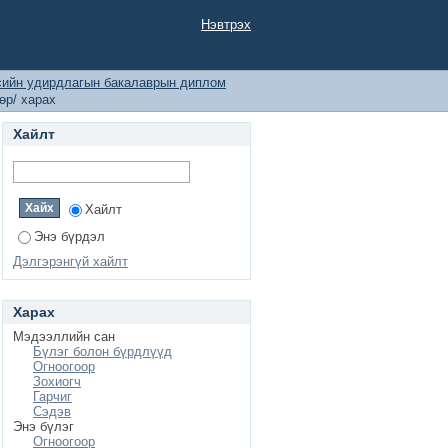
бөр/ харах
Нэвтрэх
сийн удирдлагын бакалаврын диплом
өр/ харах
Хайлт
Хайлт
Энэ бүрдэл
Дэлгэрэнгүй хайлт
Харах
Мэдээллийн сан
Бүлэг болон бүрдлүүд
Огноогоор
Зохиогч
Гарчиг
Сэдэв
Энэ бүлэг
Огноогоор