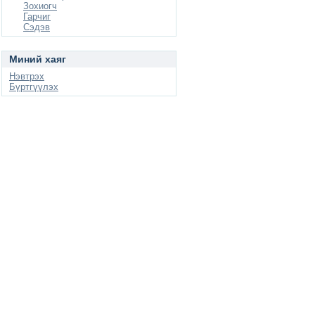
Зохиогч
Гарчиг
Сэдэв
Миний хаяг
Нэвтрэх
Бүртгүүлэх