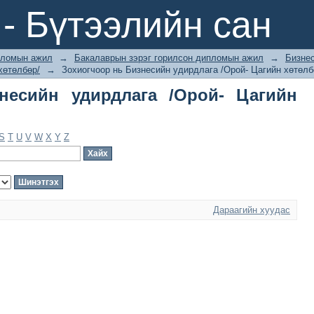
сийн удирдлага /Орой- Цагийн хөтөл
- Бүтээлийн сан
ломын ажил
→
Бакалаврын зэрэг горилсон дипломын ажил
→
Бизне
хөтөлбөр/
→
Зохиогчоор нь Бизнесийн удирдлага /Орой- Цагийн хөтөлб
несийн удирдлага /Орой- Цагийн
S
T
U
V
W
X
Y
Z
Дараагийн хуудас