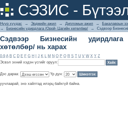
Сэдвээр Бизнесийн удирдлага /Орой-
СЭЗИС - Бүтээл
Нүүр хуудас
→
Эрдмийн ажил
→
Дипломын ажил
→
Бакалаврын зэ
→
Бизнесийн удирдлага /Орой- Цагийн хөтөлбөр/
→
Сэдвээр Бизнесий
Сэдвээр Бизнесийн удирдлага
хөтөлбөр/ нь харах
0-9
A
B
C
D
E
F
G
H
I
J
K
L
M
N
O
P
Q
R
S
T
U
V
W
X
Y
Z
Эсвэл эхний хэдэн үсгийг оруул:
Дэс дараа:
Үр дүн:
уучлаарай, энэ хайлтад илэрц байхгүй байна.