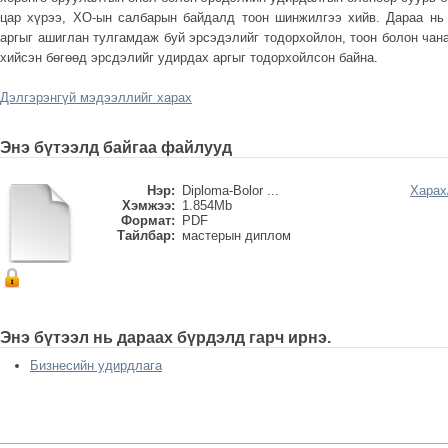
цар хүрээ, ХО-ын салбарын байдалд тоон шинжилгээ хийв. Дараа нь
аргыг ашиглан тулгамдаж буй эрсэдэлийг тодорхойлон, тоон болон ча
хийсэн бөгөөд эрсдэлийг удирдах аргыг тодорхойлсон байна.
Дэлгэрэнгүй мэдээллийг харах
Энэ бүтээлд байгаа файлууд
Нэр:
Diploma-Bolor ...
Харах
Хэмжээ:
1.854Mb
Формат:
PDF
Тайлбар:
мастерын диплом
Энэ бүтээл нь дараах бүрдэлд гарч ирнэ.
Бизнесийн удирдлага