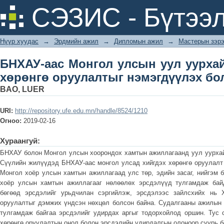
БНХАУ-аас Монгол улсын уул уурха
СЭЗИС - Бүтээл
нэмэгдүүлэх боломж, арга зам
Нүүр хуудас
→
Эрдмийн ажил
→
Дипломын ажил
→
Мастерын зэрэ
БНХАУ-аас Монгол улсын уул уурхай
хөрөнгө оруулалтыг нэмэгдүүлэх бо
BAO, LUER
URI:
http://repository.ufe.edu.mn/handle/8524/1210
Огноо:
2019-02-16
Хураангуй:
БНХАУ болон Монгол улсын хоорондох хамтын ажиллагаанд уул уурхай 
Сүүлийн жилүүдэд БНХАУ-аас монгол улсад хийгдэх хөрөнгө оруулалт 
Монгол хоёр улсын хамтын ажиллагаад улс төр, эдийн засаг, нийгэм б
хоёр улсын хамтын ажиллагааг нөлөөлөх эрсдэлүүд тулгамдаж байд
бөгөөд эрсдэлийг урьдчилан сэргийлэж, эрсдэлээс зайлсхийх нь 
оруулалтыг дэмжих үндсэн нөхцөл болсон байна. Судалгааны ажилын 
тулгамдаж байгаа эрсдэлийг удирдах аргыг тодорхойлод оршин. Тус
хөрөнгө оруулалтын онол болон эрсдэлийн удирдалгын олоноор суурь 