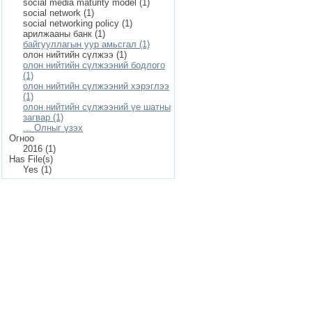
social media maturity model (1)
social network (1)
social networking policy (1)
арилжааны банк (1)
байгууллагын уур амьсгал (1)
олон нийтийн сүлжээ (1)
олон нийтийн сүлжээний бодлого
(1)
олон нийтийн сүлжээний хэрэглээ
(1)
олон нийтийн сүлжээний үе шатны
загвар (1)
... Олныг үзэх
Огноо
2016 (1)
Has File(s)
Yes (1)