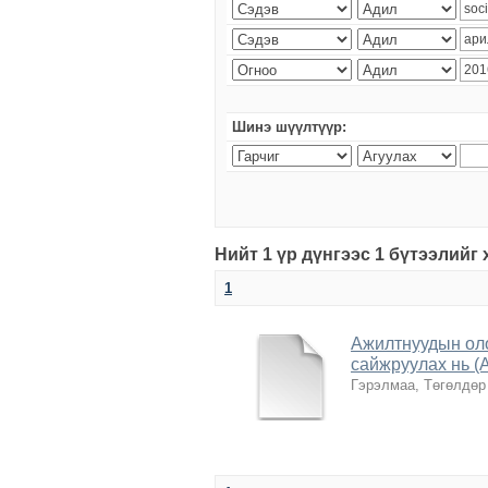
Шинэ шүүлтүүр:
Нийт 1 үр дүнгээс 1 бүтээлийг
1
Ажилтнуудын оло
сайжруулах нь (
Гэрэлмаа, Төгөлдөр