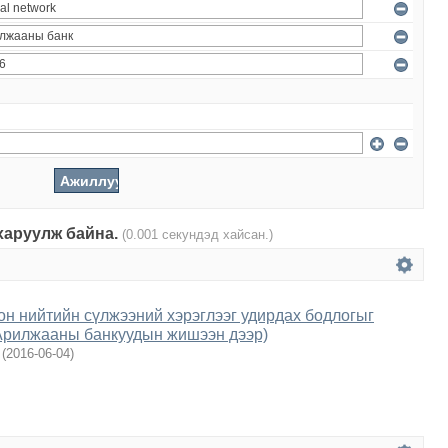
 харуулж байна.
(0.001 секундэд хайсан.)
н нийтийн сүлжээний хэрэглээг удирдах бодлогыг
Арилжааны банкуудын жишээн дээр)
(
2016-06-04
)