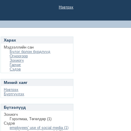
Нэвтрэх
Харах
Мэдээллийн сан
Бүлэг болон бүрдлүүд
Огноогоор
Зохиогч
Гарчиг
Сэдэв
Миний хаяг
Нэвтрэх
Бүртгүүлэх
Бүтээлүүд
Зохиогч
Гэрэлмаа, Төгөлдөр (1)
Сэдэв
employees' use of social media (1)