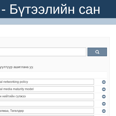
- Бүтээлийн сан
үүлтүүр ашиглана уу.