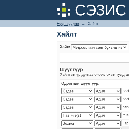
Хайлт
СЭЗИС 
Нүүр хуудас
→
Хайлт
Хайлт
Хайх:
Шүүлтүүр
Хайлтын үр дүнгээ оновчлохын тулд ш
Одоогийн шүүлтүүр: