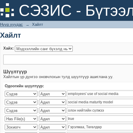
Хайлт
СЭЗИС - Бүтээл
Нүүр хуудас
→
Хайлт
Хайлт
Хайх:
Шүүлтүүр
Хайлтын үр дүнгээ оновчлохын тулд шүүлтүүр ашиглана уу.
Одоогийн шүүлтүүр: