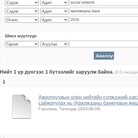
Шинэ шүүлтүүр:
Нийт 1 үр дүнгээс 1 бүтээлийг харуулж байна.
(0.0 секундэ
1
Ажилтнуудын олон нийтийн сүлжээний хэрэ
сайжруулах нь (Арилжааны банкуудын жиш
Гэрэлмаа, Төгөлдөр
(
2016-06-04
)