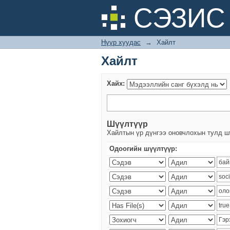
Хайлт
СЭЗИС 
Нүүр хуудас
→
Хайлт
Хайлт
Хайх:
Шүүлтүүр
Хайлтын үр дүнгээ оновчлохын тулд ш
Одоогийн шүүлтүүр: