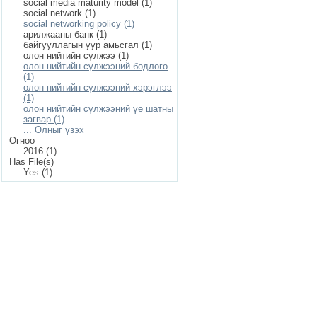
social media maturity model (1)
social network (1)
social networking policy (1)
арилжааны банк (1)
байгууллагын уур амьсгал (1)
олон нийтийн сүлжээ (1)
олон нийтийн сүлжээний бодлого
(1)
олон нийтийн сүлжээний хэрэглээ
(1)
олон нийтийн сүлжээний үе шатны
загвар (1)
... Олныг үзэх
Огноо
2016 (1)
Has File(s)
Yes (1)