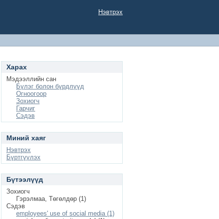
Нэвтрэх
Харах
Мэдээллийн сан
Бүлэг болон бүрдлүүд
Огноогоор
Зохиогч
Гарчиг
Сэдэв
Миний хаяг
Нэвтрэх
Бүртгүүлэх
Бүтээлүүд
Зохиогч
Гэрэлмаа, Төгөлдөр (1)
Сэдэв
employees' use of social media (1)