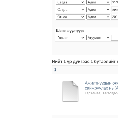
Шинэ шүүлтүүр:
Нийт 1 үр дүнгээс 1 бүтээлийг
1
Ажилтнуудын оло
сайжруулах нь (
Гэрэлмаа, Төгөлдөр