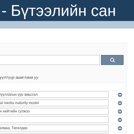
- Бүтээлийн сан
үүлтүүр ашиглана уу.