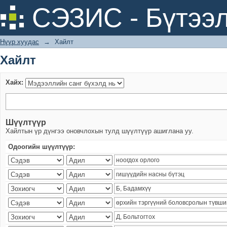
Хайлт
СЭЗИС - Бүтээл
Нүүр хуудас
→
Хайлт
Хайлт
Хайх:
Шүүлтүүр
Хайлтын үр дүнгээ оновчлохын тулд шүүлтүүр ашиглана уу.
Одоогийн шүүлтүүр: