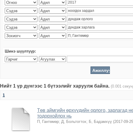
Шинэ шүүлтүүр:
Нийт 1 үр дүнгээс 1 бүтээлийг харуулж байна.
(0.001 секу
1
Төв аймгийн өрхүүдийн орлого, зарлагад н
тодорхойлох нь
П, Гантөмөр
;
Д, Больтогтох
;
Б, Бадамхүү
(
2017-09-2