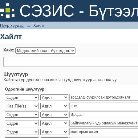
Хайлт
СЭЗИС - Бүтээл
Нүүр хуудас
→
Хайлт
Хайлт
Хайх:
Шүүлтүүр
Хайлтын үр дүнгээ оновчлохын тулд шүүлтүүр ашиглана уу.
Одоогийн шүүлтүүр: