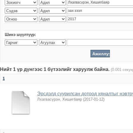
Шинэ шүүлтүүр:
Нийт 1 үр дүнгээс 1 бүтээлийг харуулж байна.
(0.001 секу
1
Эрсдэлд суурилсан дотоод хяналтыг нэвтр
Лхагвасүрэн, Хишигбаяр
(
2017-01-12
)