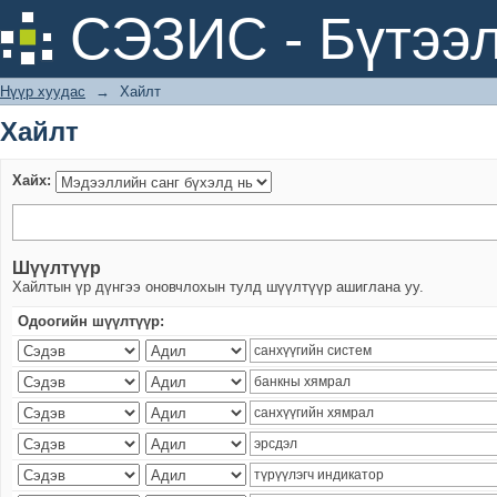
Хайлт
СЭЗИС - Бүтээл
Нүүр хуудас
→
Хайлт
Хайлт
Хайх:
Шүүлтүүр
Хайлтын үр дүнгээ оновчлохын тулд шүүлтүүр ашиглана уу.
Одоогийн шүүлтүүр: