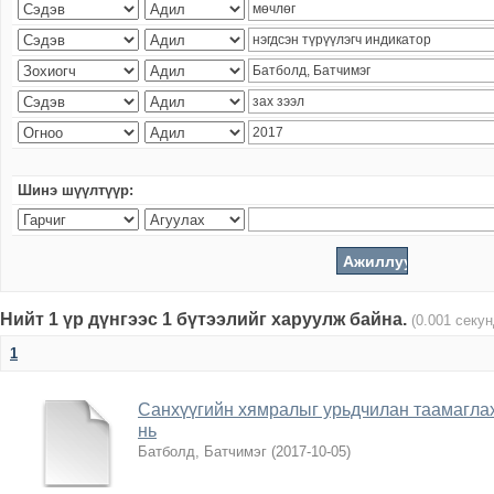
Шинэ шүүлтүүр:
Нийт 1 үр дүнгээс 1 бүтээлийг харуулж байна.
(0.001 секу
1
Санхүүгийн хямралыг урьдчилан таамагла
нь
Батболд, Батчимэг
(
2017-10-05
)