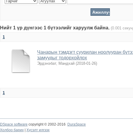
Нийт 1 үр дүнгээс 1 бүтээлийг харуулж байна.
(0.001 секу
1
Чанарын тэмдэгт суурилан ноолууран бүтээ
замуудыг тодорхойлох
Эрдэнэбат, Мандхай
(
2018-01-26
)
1
DSpace software
copyright © 2002-2016
DuraSpace
Холбоо барих
|
Хүсэлт илгээх