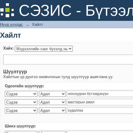
Хайлт
СЭЗИС - Бүтээл
Нүүр хуудас
→
Хайлт
Хайлт
Хайх:
Шүүлтүүр
Хайлтын үр дүнгээ оновчлохын тулд шүүлтүүр ашиглана уу.
Одоогийн шүүлтүүр:
Шинэ шүүлтүүр: