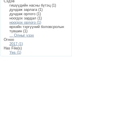
Сэдэв
гишүүдийн насны бүтэц (1)
дундаж зарлага (1)
дундаж орлого (1)
ноогдох зардал (1)
ноогдох орлого (1)
өрхийн тэргүүний боловсролын
түвшин (1)
... Олныг үзэх
Огноо
2017 (1)
Has File(s)
Yes (1)