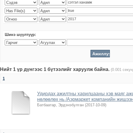
Шинэ шүүлтүүр:
Нийт 1 үр дүнгээс 1 бүтээлийг харуулж байна.
(0.001 секу
1
Удирдах ажилтны харилцааны хэв маяг аж
нөлөөлөх нь /Аэрмаркет компанийн жишээн
Батбаатар, Эрдэнэбулган
(
2017-10-09
)