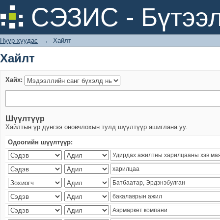
Хайлт
СЭЗИС - Бүтээл
Нүүр хуудас
→
Хайлт
Хайлт
Хайх:
Шүүлтүүр
Хайлтын үр дүнгээ оновчлохын тулд шүүлтүүр ашиглана уу.
Одоогийн шүүлтүүр: