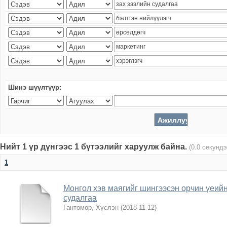
Шинэ шүүлтүүр:
Нийт 1 үр дүнгээс 1 бүтээлийг харуулж байна.
(0.0 секундэ
1
Монгол хэв маягийг шингээсэн орчин үеийн
судалгаа
Гантөмөр, Хүслэн
(
2018-11-12
)