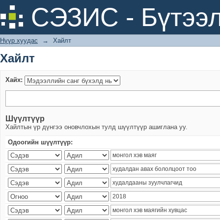
Хайлт
СЭЗИС - Бүтээл
Нүүр хуудас
→
Хайлт
Хайлт
Хайх:
Шүүлтүүр
Хайлтын үр дүнгээ оновчлохын тулд шүүлтүүр ашиглана уу.
Одоогийн шүүлтүүр: