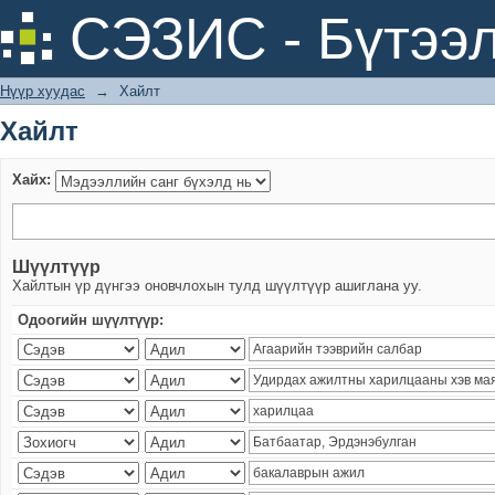
Хайлт
СЭЗИС - Бүтээл
Нүүр хуудас
→
Хайлт
Хайлт
Хайх:
Шүүлтүүр
Хайлтын үр дүнгээ оновчлохын тулд шүүлтүүр ашиглана уу.
Одоогийн шүүлтүүр: