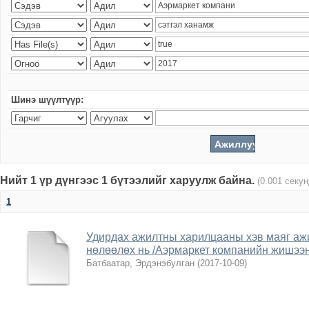
Шинэ шүүлтүүр:
Нийт 1 үр дүнгээс 1 бүтээлийг харуулж байна.
(0.001 секу
1
Удирдах ажилтны харилцааны хэв маяг аж
нөлөөлөх нь /Аэрмаркет компанийн жишээн
Батбаатар, Эрдэнэбулган
(
2017-10-09
)