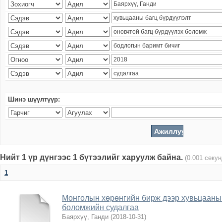
Шинэ шүүлтүүр:
Нийт 1 үр дүнгээс 1 бүтээлийг харуулж байна.
(0.001 секу
1
Монголын хөрөнгийн бирж дээр хувьцааны 
боломжийн судалгаа
Баярхүү, Ганди
(
2018-10-31
)