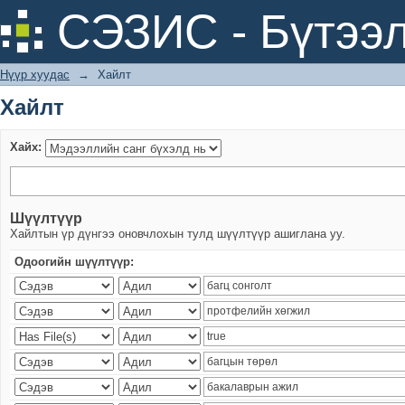
Хайлт
СЭЗИС - Бүтээл
Нүүр хуудас
→
Хайлт
Хайлт
Хайх:
Шүүлтүүр
Хайлтын үр дүнгээ оновчлохын тулд шүүлтүүр ашиглана уу.
Одоогийн шүүлтүүр: