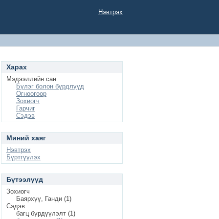
Нэвтрэх
Харах
Мэдээллийн сан
Бүлэг болон бүрдлүүд
Огноогоор
Зохиогч
Гарчиг
Сэдэв
Миний хаяг
Нэвтрэх
Бүртгүүлэх
Бүтээлүүд
Зохиогч
Баярхүү, Ганди (1)
Сэдэв
багц бүрдүүлэлт (1)