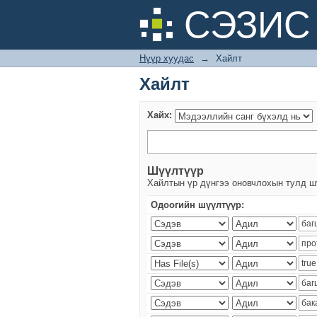
Хайлт
СЭЗИС 
Нүүр хуудас
→
Хайлт
Хайлт
Хайх:
Шүүлтүүр
Хайлтын үр дүнгээ оновчлохын тулд ш
Одоогийн шүүлтүүр: