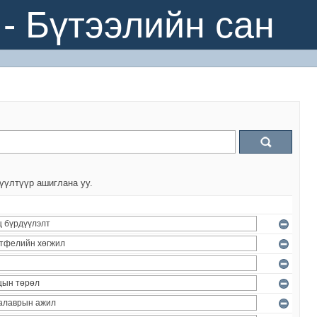
- Бүтээлийн сан
үүлтүүр ашиглана уу.