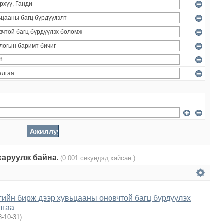
 харуулж байна.
(0.001 секундэд хайсан.)
ийн бирж дээр хувьцааны оновчтой багц бүрдүүлэх
лгаа
8-10-31
)