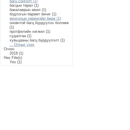
багц сонголт (1)
багцын төрөл (1)
бакалаврын ажил (1)
бодлогын баримт бичиг (1)
монголын хөрөнгийн бирж (1)
оновчтой багц бүрдүүлэх боломж
(1)
протфелийн хөгжил (1)
судалгаа (1)
хувьцааны багц бүрдүүлэлт (1)
... Олныг үзэх
Огноо
2018 (1)
Has File(s)
Yes (1)