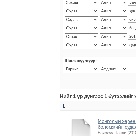
Шинэ шүүлтүүр:
Нийт 1 үр дүнгээс 1 бүтээлийг
1
Монголын хөрөнг
боломжийн суда
Баярхүү, Ганди
(
201