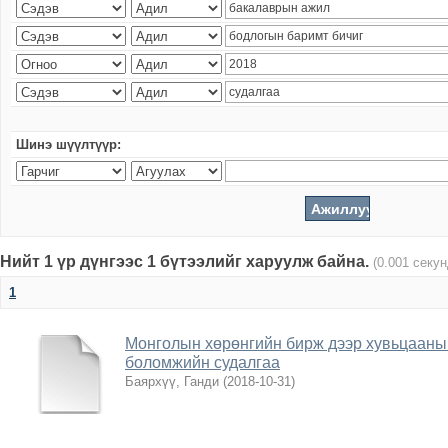
Шинэ шүүлтүүр:
Нийт 1 үр дүнгээс 1 бүтээлийг харуулж байна.
(0.001 секу
1
Монголын хөрөнгийн бирж дээр хувьцааны 
боломжийн судалгаа
Баярхүү, Ганди
(
2018-10-31
)