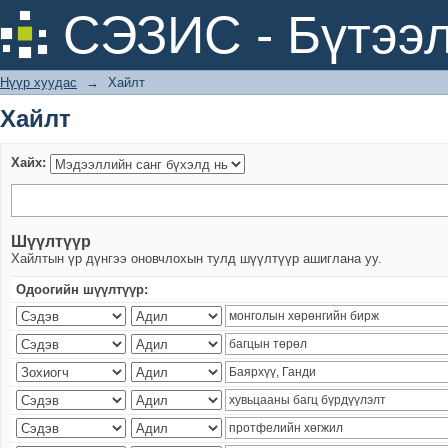
Хайлт
СЭЗИС - Бүтээл
Нүүр хуудас
→
Хайлт
Хайлт
Хайх:
Шүүлтүүр
Хайлтын үр дүнгээ оновчлохын тулд шүүлтүүр ашиглана уу.
Одоогийн шүүлтүүр: