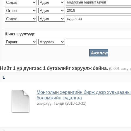
Шинэ шүүлтүүр:
Нийт 1 үр дүнгээс 1 бүтээлийг харуулж байна.
(0.001 секу
1
Монголын хөрөнгийн бирж дээр хувьцааны 
боломжийн судалгаа
Баярхүү, Ганди
(
2018-10-31
)