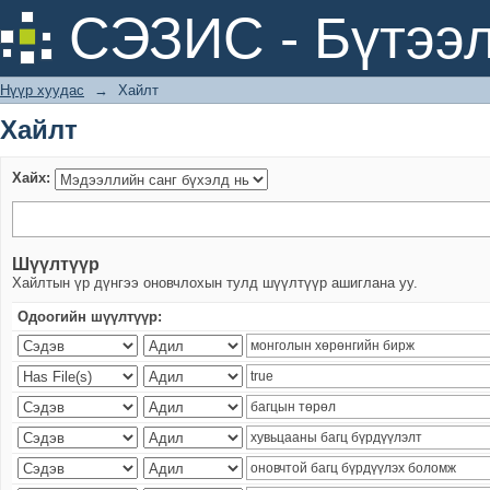
Хайлт
СЭЗИС - Бүтээл
Нүүр хуудас
→
Хайлт
Хайлт
Хайх:
Шүүлтүүр
Хайлтын үр дүнгээ оновчлохын тулд шүүлтүүр ашиглана уу.
Одоогийн шүүлтүүр: