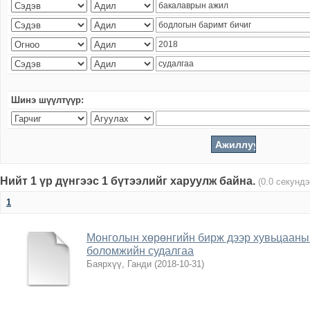
Шинэ шүүлтүүр:
Нийт 1 үр дүнгээс 1 бүтээлийг харуулж байна.
(0.0 секундэ
1
Монголын хөрөнгийн бирж дээр хувьцааны 
боломжийн судалгаа
Баярхүү, Ганди
(
2018-10-31
)