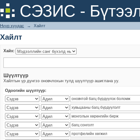
Хайлт
СЭЗИС - Бүтээл
Нүүр хуудас
→
Хайлт
Хайлт
Хайх:
Шүүлтүүр
Хайлтын үр дүнгээ оновчлохын тулд шүүлтүүр ашиглана уу.
Одоогийн шүүлтүүр: